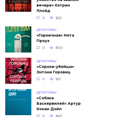
вечере» Кэтрин
Ллойд
0
822
ДЕТЕКТИВЫ
«Горничная» Нита
Проуз
0
800
ДЕТЕКТИВЫ
«Сороки-убийцы»
Энтони Горовиц
0
613
ДЕТЕКТИВЫ
«Собака
Баскервилей» Артур
Конан Дойл
0
640