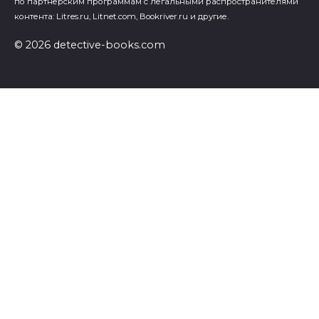
по партнерским программам с легальными распространителями
контента: Litres.ru, Litnet.com, Bookriver.ru и другие.
© 2026 detective-books.com