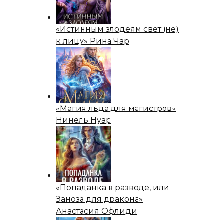
«Истинным злодеям свет (не)
к лицу» Рина Чар
«Магия льда для магистров»
Нинель Нуар
«Попаданка в разводе, или
Заноза для дракона»
Анастасия Офлиди