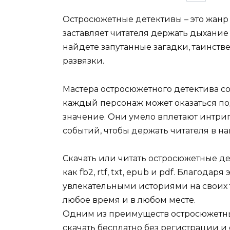
по
записям
Остросюжетные детективы – это жанр
заставляет читателя держать дыхание
найдете запутанные загадки, таинст
развязки.
Мастера остросюжетного детектива с
каждый персонаж может оказаться по
значение. Они умело вплетают интри
событий, чтобы держать читателя в 
Скачать или читать остросюжетные де
как fb2, rtf, txt, epub и pdf. Благодар
увлекательными историями на своих т
любое время и в любом месте.
Одним из преимуществ остросюжетных
скачать бесплатно без регистрации и 