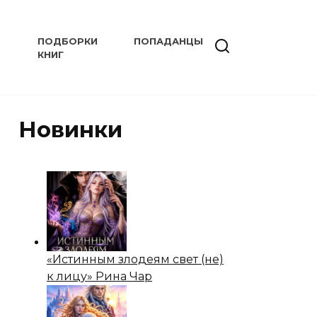
ПОДБОРКИ
ПОПАДАНЦЫ
КНИГ
Новинки
«Истинным злодеям свет (не)
к лицу» Рина Чар