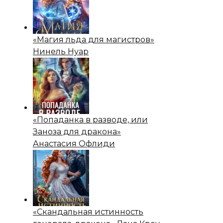
«Магия льда для магистров»
Нинель Нуар
«Попаданка в разводе, или
Заноза для дракона»
Анастасия Офлиди
«Скандальная истинность