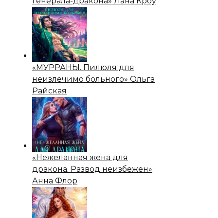
генерала-дракона» Лана Кроу
«МУРРАНЫ. Пилюля для
неизлечимо больного» Ольга
Райская
«Нежеланная жена для
дракона. Развод неизбежен»
Анна Флор