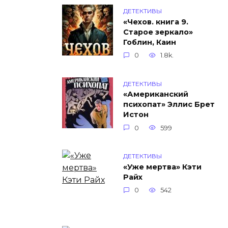
ДЕТЕКТИВЫ
«Чехов. книга 9.
Старое зеркало»
Гоблин, Каин
0
1.8k.
ДЕТЕКТИВЫ
«Американский
психопат» Эллис Брет
Истон
0
599
ДЕТЕКТИВЫ
«Уже мертва» Кэти
Райх
0
542