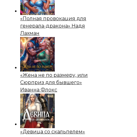
«Полная провокация для
генерала-дракона» Надя
Лахман
«Жена не по размеру, или
Сюрприз для бывшего»
Иванна Флокс
«Девица со скальпелем»