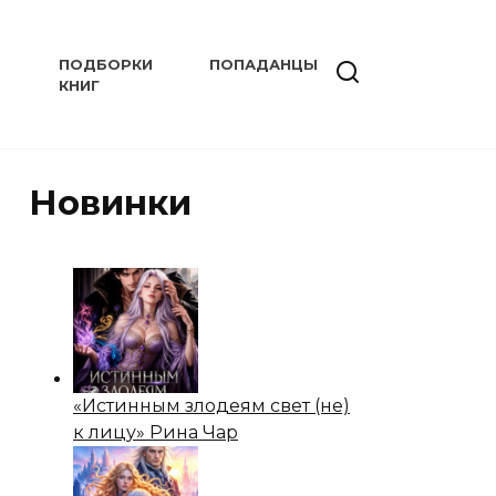
ПОДБОРКИ
ПОПАДАНЦЫ
КНИГ
Новинки
«Истинным злодеям свет (не)
к лицу» Рина Чар