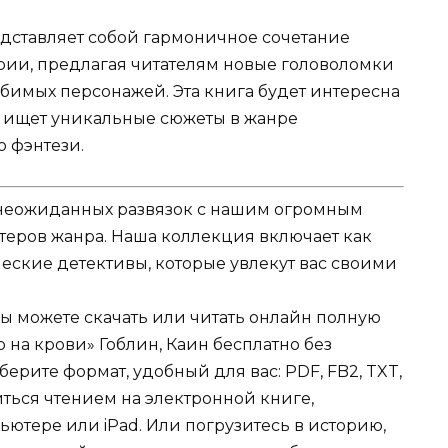
редставляет собой гармоничное сочетание
ории, предлагая читателям новые головоломки
имых персонажей. Эта книга будет интересна
то ищет уникальные сюжеты в жанре
о фэнтези.
и неожиданных развязок с нашим огромным
теров жанра. Наша коллекция включает как
еские детективы, которые увлекут вас своими
Вы можете скачать или читать онлайн полную
 на крови» Гоблин, Каин бесплатно без
берите формат, удобный для вас: PDF, FB2, TXT,
иться чтением на электронной книге,
ьютере или iPad. Или погрузитесь в историю,