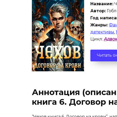
Название:
Ч
Автор:
Гобл
Год написа
Жанры:
Фан
детективы
,
Цикл:
Адвок
Читать о
Аннотация (описан
книга 6. Договор н
“Чехов книга 6. Договор на крови”, н