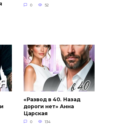
я
0
52
«Развод в 40. Назад
ли
дороги нет» Анна
Царская
0
134