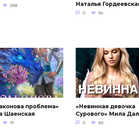
Наталья Гордеевска
268
0
94
аконова проблема»
«Невинная девочка
а Шаенская
Сурового» Мила Да
111
0
60