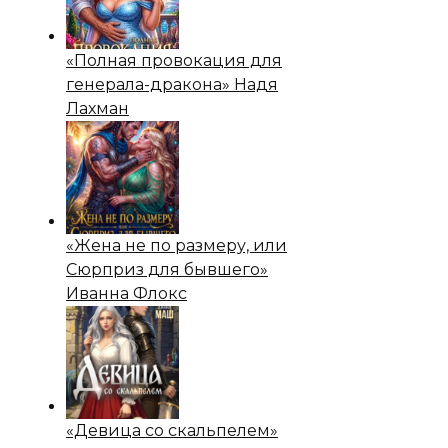
«Полная провокация для
генерала-дракона» Надя
Лахман
«Жена не по размеру, или
Сюрприз для бывшего»
Иванна Флокс
«Девица со скальпелем»