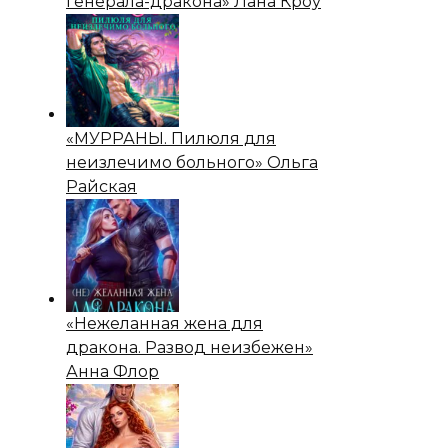
генерала-дракона» Лана Кроу
«МУРРАНЫ. Пилюля для
неизлечимо больного» Ольга
Райская
«Нежеланная жена для
дракона. Развод неизбежен»
Анна Флор