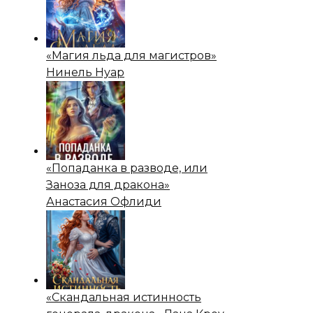
«Магия льда для магистров»
Нинель Нуар
«Попаданка в разводе, или
Заноза для дракона»
Анастасия Офлиди
«Скандальная истинность