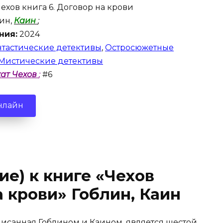
ехов книга 6. Договор на крови
ин,
Каин
;
ния:
2024
тастические детективы
,
Остросюжетные
Мистические детективы
ат Чехов
;
#6
нлайн
ие) к книге «Чехов
а крови» Гоблин, Каин
аписанная Гоблином и Каином, является шестой