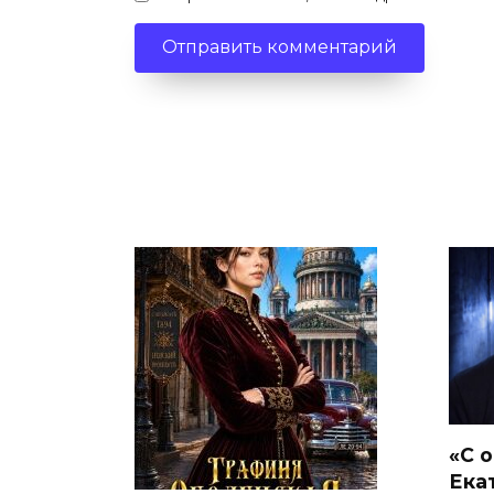
«С 
Ека