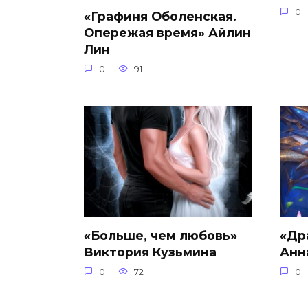
0
«Графиня Оболенская.
Опережая время» Айлин
Лин
0
91
«Больше, чем любовь»
«Др
Виктория Кузьмина
Анн
0
72
0