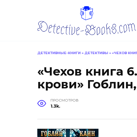
Перейти
к
содержанию
ДЕТЕКТИВНЫЕ-КНИГИ
»
ДЕТЕКТИВЫ
»
«ЧЕХОВ КНИГ
«Чехов книга 6
крови» Гоблин,
ПРОСМОТРОВ
1.3k.