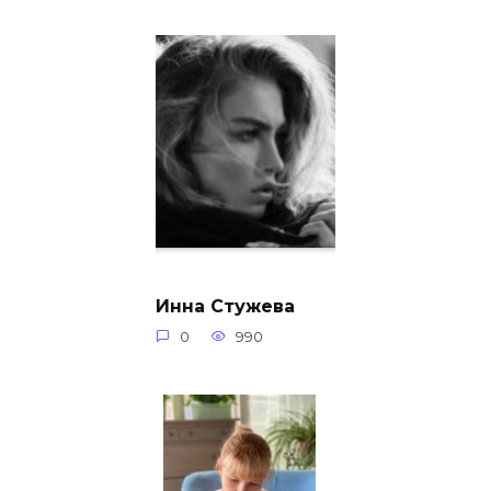
Инна Стужева
0
990