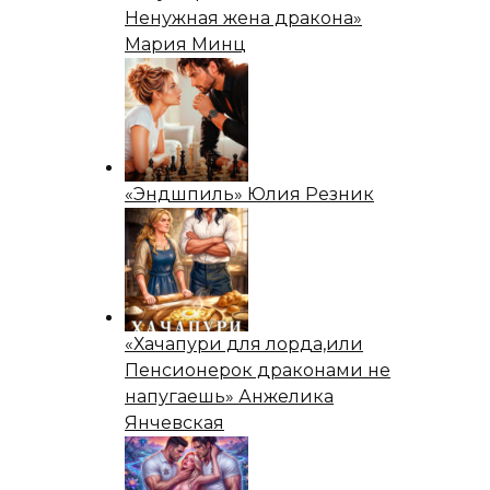
Ненужная жена дракона»
Мария Минц
«Эндшпиль» Юлия Резник
«Хачапури для лорда,или
Пенсионерок драконами не
напугаешь» Анжелика
Янчевская