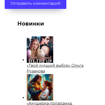
Новинки
«Твой худший выбор» Ольга
Рузанова
«Акушерка-попаданка.