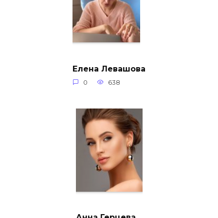
Елена Левашова
0
638
Анна Герцева