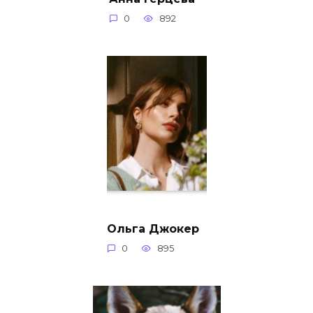
0
892
Ольга Джокер
0
895