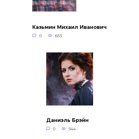
Казьмин Михаил Иванович
0
653
Даниэль Брэйн
0
544