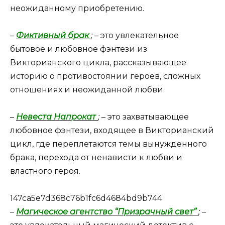
неожиданному приобретению.
–
Фиктивный брак
;
– это увлекательное
бытовое и любовное фэнтези из
Викторианского цикла, рассказывающее
историю о противостоянии героев, сложных
отношениях и неожиданной любви.
–
Невеста Напрокат
;
– это захватывающее
любовное фэнтези, входящее в Викторианский
цикл, где переплетаются темы вынужденного
брака, перехода от ненависти к любви и
властного героя.
147ca5e7d368c76b1fc6d4684bd9b744
–
Магическое агентство “Призрачный свет”
;
–