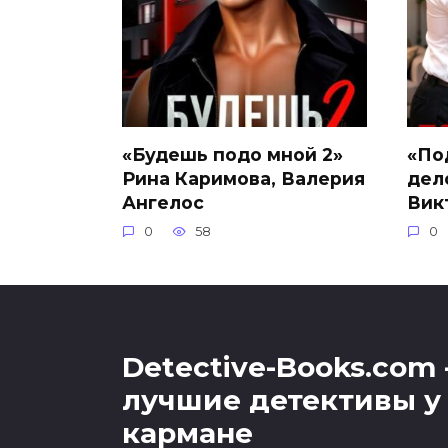
«Будешь подо мной 2»
«По
Рина Каримова, Валерия
дел
Ангелос
Вик
0
58
0
Detective-Books.com 
лучшие детективы у 
кармане