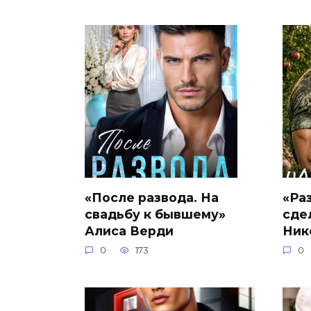
«После развода. На
«Ра
свадьбу к бывшему»
сде
Алиса Верди
Ник
0
173
0