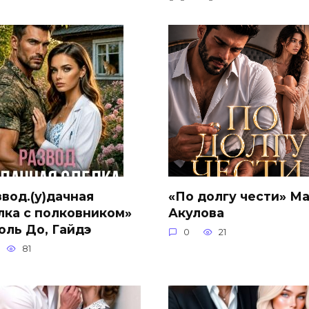
звод.(у)дачная
«По долгу чести» М
лка с полковником»
Акулова
оль До, Гайдэ
0
21
81