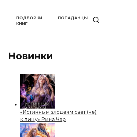
ПОДБОРКИ
ПОПАДАНЦЫ
КНИГ
Новинки
«Истинным злодеям свет (не)
к лицу» Рина Чар