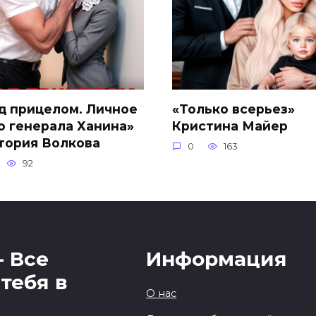
д прицелом. Личное
«Только всерьез»
о генерала Ханина»
Кристина Майер
тория Волкова
0
163
92
- Все
Информация
тебя в
О нас