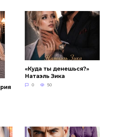
«Куда ты денешься?»
Натаэль Зика
0
50
ария