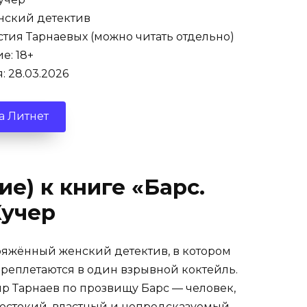
ский детектив
тия Тарнаевых (можно читать отдельно)
е: 18+
 28.03.2026
а Литнет
е) к книге «Барс.
Кучер
ряжённый женский детектив, в котором
переплетаются в один взрывной коктейль.
ир Тарнаев по прозвищу Барс — человек,
Жестокий, властный и непредсказуемый