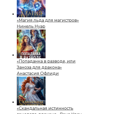
«Магия льда для магистров»
Нинель Нуар
«Попаданка в разводе, или
Заноза для дракона»
Анастасия Офлиди
«Скандальная истинность