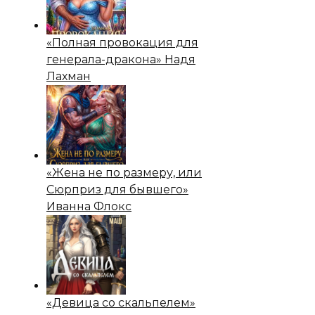
«Полная провокация для
генерала-дракона» Надя
Лахман
«Жена не по размеру, или
Сюрприз для бывшего»
Иванна Флокс
«Девица со скальпелем»