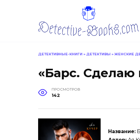
Перейти
к
содержанию
ДЕТЕКТИВНЫЕ-КНИГИ
»
ДЕТЕКТИВЫ
»
ЖЕНСКИЕ Д
«Барс. Сделаю
ПРОСМОТРОВ
142
Название:
Б
Автор:
Ая К