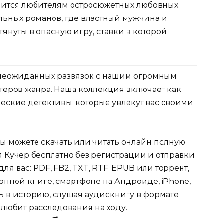
авится любителям остросюжетных любовных
льных романов, где властный мужчина и
нуты в опасную игру, ставки в которой
и неожиданных развязок с нашим огромным
теров жанра. Наша коллекция включает как
еские детективы, которые увлекут вас своими
Вы можете скачать или читать онлайн полную
 Кучер бесплатно без регистрации и отправки
ля вас: PDF, FB2, TXT, RTF, EPUB или торрент,
онной книге, смартфоне на Андроиде, iPhone,
ь в историю, слушая аудиокнигу в формате
 любит расследования на ходу.