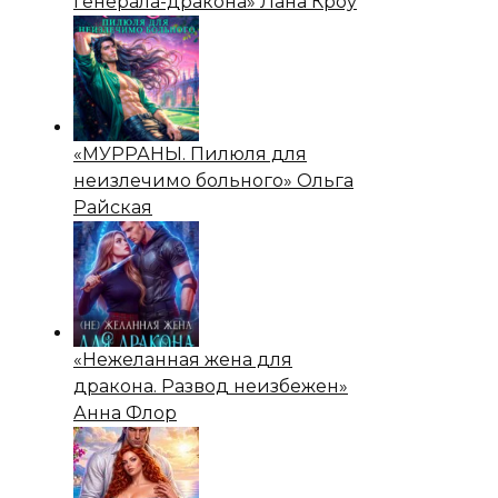
генерала-дракона» Лана Кроу
«МУРРАНЫ. Пилюля для
неизлечимо больного» Ольга
Райская
«Нежеланная жена для
дракона. Развод неизбежен»
Анна Флор