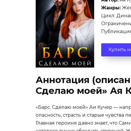
Жанры:
Жен
Цикл: Динас
Ограничени
Публикация:
Купить н
Аннотация (описани
Сделаю моей» Ая 
«Барс. Сделаю моей» Аи Кучер — нап
опасность, страсть и старые чувства 
Главная героиня давно знает, что Сам
которого лучше обходить стороной. 