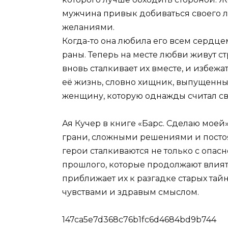
мужчина привык добиваться своего л
желаниями.
Когда-то она любила его всем сердце
раны. Теперь на месте любви живут с
вновь сталкивает их вместе, и избежа
её жизнь, словно хищник, выпущенный
женщину, которую однажды считал св
Ая Кучер в книге «Барс. Сделаю мое
грани, сложными решениями и посто
герои сталкиваются не только с опас
прошлого, которые продолжают влият
приближает их к разгадке старых тай
чувствами и здравым смыслом.
147ca5e7d368c76b1fc6d4684bd9b744