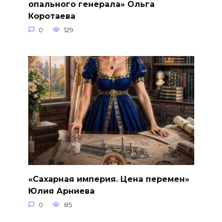
опального генерала» Ольга
Коротаева
0
129
«Сахарная империя. Цена перемен»
Юлия Арниева
0
85