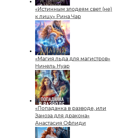
«Истинным злодеям свет (не)
к лицу» Рина Чар
«Магия льда для магистров»
Нинель Нуар
«Попаданка в разводе, или
Заноза для дракона»
Анастасия Офлиди