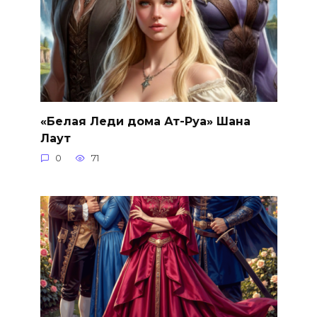
«Белая Леди дома Ат-Руа» Шана
Лаут
0
71