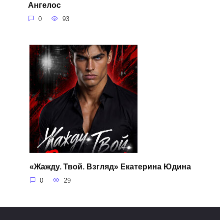
Ангелос
0
93
«Жажду. Твой. Взгляд» Екатерина Юдина
0
29