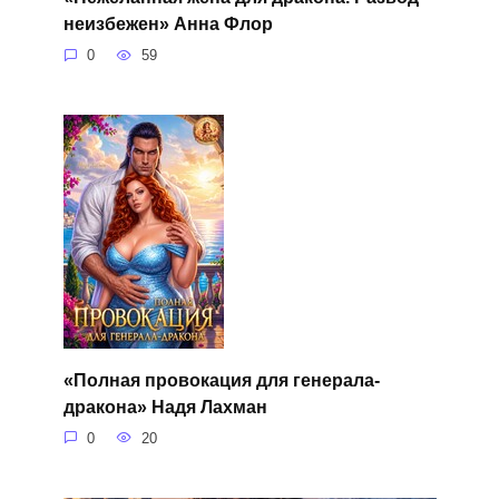
неизбежен» Анна Флор
0
59
«Полная провокация для генерала-
дракона» Надя Лахман
0
20