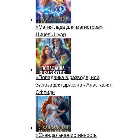
«Магия льда для магистров»
Нинель Нуар
«Попаданка в разводе, или
Заноза для дракона» Анастасия
Офлиди
«Скандальная истинность