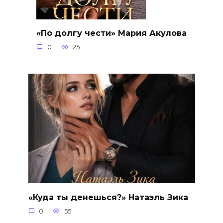
«По долгу чести» Мария Акулова
0
25
«Куда ты денешься?» Натаэль Зика
0
55