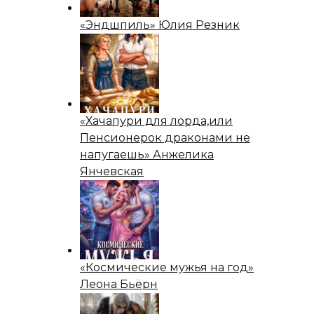
«Эндшпиль» Юлия Резник
«Хачапури для лорда,или
Пенсионерок драконами не
напугаешь» Анжелика
Янчевская
«Космические мужья на год»
Леона Бьёрн