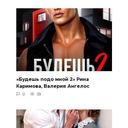
«Будешь подо мной 2» Рина
Каримова, Валерия Ангелос
0
59