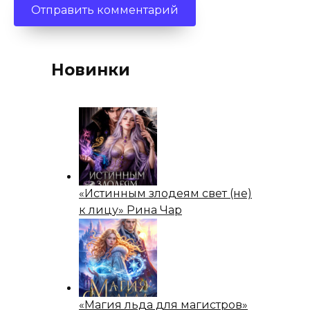
Новинки
«Истинным злодеям свет (не)
к лицу» Рина Чар
«Магия льда для магистров»