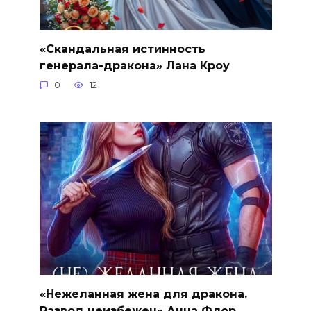
«Скандальная истинность
генерала-дракона» Лана Кроу
0
12
«Нежеланная жена для дракона.
Развод неизбежен» Анна Флор