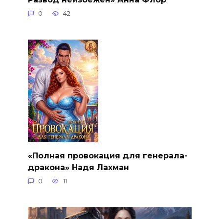
0
42
«Полная провокация для генерала-
дракона» Надя Лахман
0
11