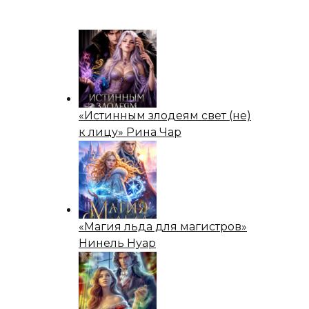
«Истинным злодеям свет (не)
к лицу» Рина Чар
«Магия льда для магистров»
Нинель Нуар