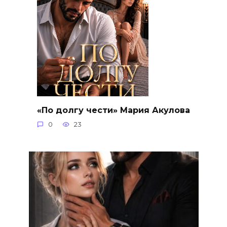
«По долгу чести» Мария Акулова
0
23