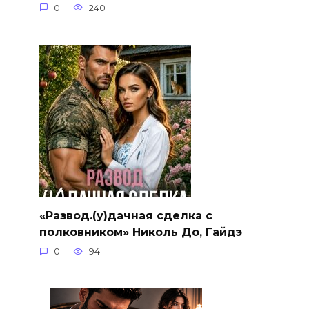
0
240
«Развод.(у)дачная сделка с
полковником» Николь До, Гайдэ
0
94