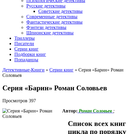
Психологические детективы
Русские детективы
Советские детективы
Современные детективы
Фантастические детективы
Фэнтези детективы
Шпионские детективы
Триллеры
Писатели
Серии книг
Подборки книг
Попаданцы
Детективные-Книги
»
Серии книг
»
Cерия «Барин» Роман
Соловьев
Cерия «Барин» Роман Соловьев
Просмотров
397
Автор:
Роман Соловьев
;
Список всех книг
цикла по порядку