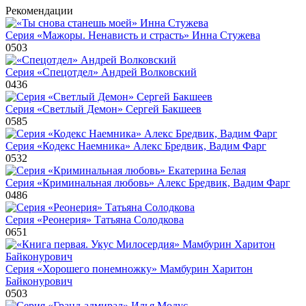
Рекомендации
Cерия «Мажоры. Ненависть и страсть» Инна Стужева
0
503
Cерия «Спецотдел» Андрей Волковский
0
436
Cерия «Светлый Демон» Сергей Бакшеев
0
585
Cерия «Кодекс Наемника» Алекс Бредвик, Вадим Фарг
0
532
Cерия «Криминальная любовь» Алекс Бредвик, Вадим Фарг
0
486
Cерия «Реонерия» Татьяна Солодкова
0
651
Cерия «Хорошего понемножку» Мамбурин Харитон
Байконурович
0
503