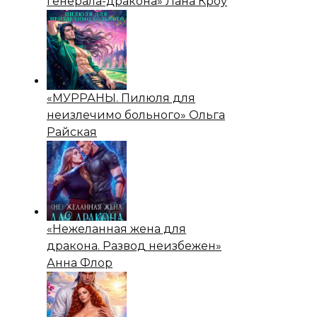
генерала-дракона» Лана Кроу
«МУРРАНЫ. Пилюля для
неизлечимо больного» Ольга
Райская
«Нежеланная жена для
дракона. Развод неизбежен»
Анна Флор