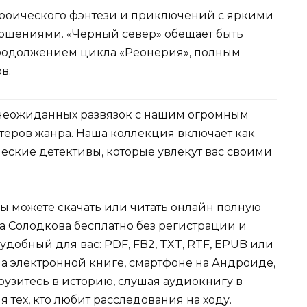
ероического фэнтези и приключений с яркими
шениями. «Черный север» обещает быть
одолжением цикла «Реонерия», полным
в.
и неожиданных развязок с нашим огромным
теров жанра. Наша коллекция включает как
еские детективы, которые увлекут вас своими
Вы можете скачать или читать онлайн полную
а Солодкова бесплатно без регистрации и
 удобный для вас: PDF, FB2, TXT, RTF, EPUB или
на электронной книге, смартфоне на Андроиде,
грузитесь в историю, слушая аудиокнигу в
 тех, кто любит расследования на ходу.