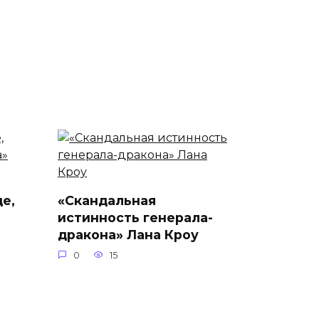
е,
«Скандальная
истинность генерала-
дракона» Лана Кроу
0
15