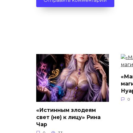
«Ма
маг
Нуа
0
«Истинным злодеям
свет (не) к лицу» Рина
Чар
0
33