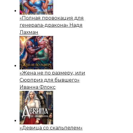
«Полная провокация для
генерала-дракона» Надя
Лахман
«Жена не по размеру, или
Сюрприз для бывшего»
Иванна Флокс
«Девица со скальпелем»