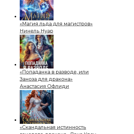
«Магия льда для магистров»
Нинель Нуар
«Попаданка в разводе, или
Заноза для дракона»
Анастасия Офлиди
«Скандальная истинность