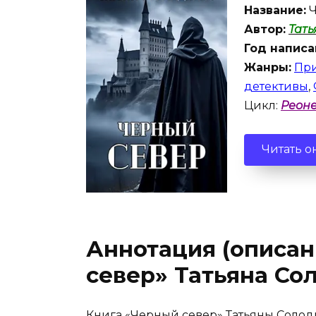
Название:
Ч
Автор:
Тат
Год написа
Жанры:
При
детективы
,
Цикл:
Реон
Читать о
Аннотация (описан
север» Татьяна Со
Книга «Черный север» Татьяны Солодк