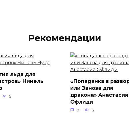
Рекомендации
гия льда для
истров» Нинель
«Попаданка в развод
р
или Заноза для
дракона» Анастасия
9
Офлиди
0
12