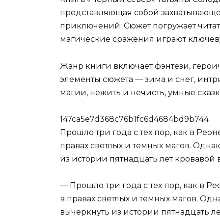
представляющая собой захватывающе
приключений. Сюжет погружает читате
магические сражения играют ключев
Жанр книги включает фэнтези, герои
элементы сюжета — зима и снег, интр
магии, нежить и нечисть, умные сказк
147ca5e7d368c76b1fc6d4684bd9b744
Прошло три года с тех пор, как в Ре
правах светлых и темных магов. Одна
из истории пятнадцать лет кровавой
— Прошло три года с тех пор, как в 
в правах светлых и темных магов. Одн
вычеркнуть из истории пятнадцать л