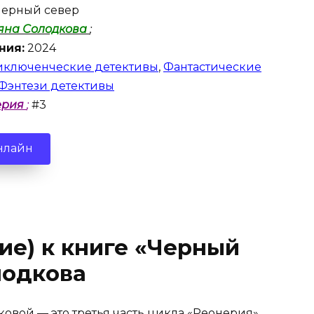
ерный север
ьяна Солодкова
;
ния:
2024
ключенческие детективы
,
Фантастические
Фэнтези детективы
ерия
;
#3
нлайн
ие) к книге «Черный
лодкова
овой — это третья часть цикла «Реонерия»,