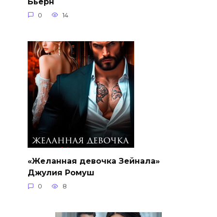
Бьёрн
0
14
«Желанная девочка Зейнала»
Джулия Ромуш
0
8