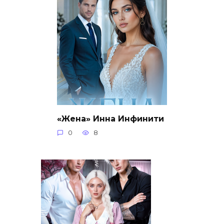
«Жена» Инна Инфинити
0
8