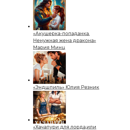
«Акушерка-попаданка.
Ненужная жена дракона»
Мария Минц
«Эндшпиль» Юлия Резник
«Хачапури для лорда,или