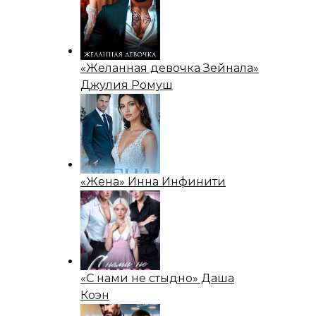
«Желанная девочка Зейнала»
Джулия Ромуш
«Жена» Инна Инфинити
«С нами не стыдно» Даша
Коэн