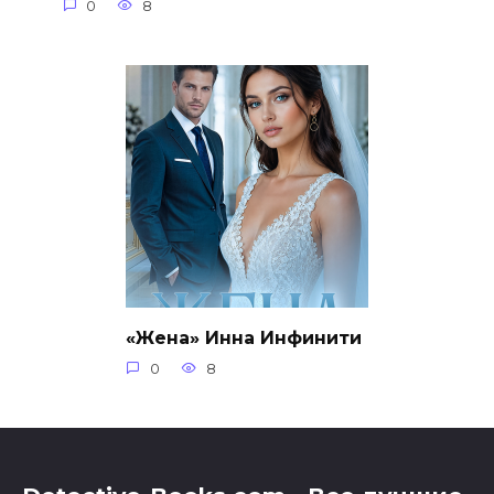
0
8
«Жена» Инна Инфинити
0
8