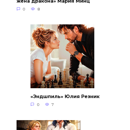
жена дракона» Мария Минц
0
8
«Эндшпиль» Юлия Резник
0
7