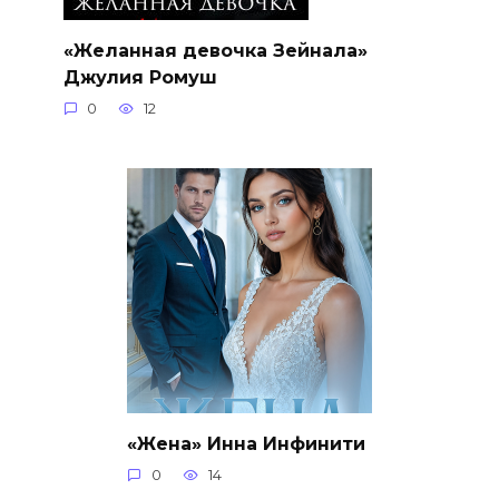
«Желанная девочка Зейнала»
Джулия Ромуш
0
12
«Жена» Инна Инфинити
0
14