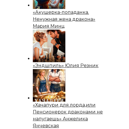
«Акушерка-попаданка.
Ненужная жена дракона»
Мария Минц
«Эндшпиль» Юлия Резник
«Хачапури для лорда,или
Пенсионерок драконами не
напугаешь» Анжелика
Янчевская