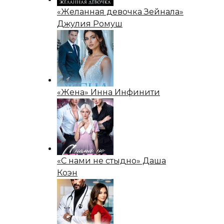
«Желанная девочка Зейнала»
Джулия Ромуш
«Жена» Инна Инфинити
«С нами не стыдно» Даша
Коэн