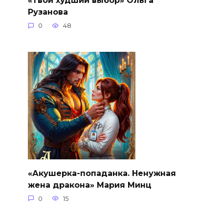
«Твой худший выбор» Ольга
Рузанова
0
48
«Акушерка-попаданка. Ненужная
жена дракона» Мария Минц
0
15