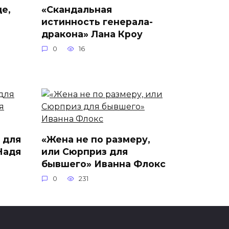
е,
«Скандальная
истинность генерала-
дракона» Лана Кроу
0
16
 для
«Жена не по размеру,
Надя
или Сюрприз для
бывшего» Иванна Флокс
0
231