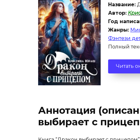
Название:
Д
Автор:
Кри
Год написа
Жанры:
Мис
Фэнтези де
Полный текс
Читать о
Аннотация (описан
выбирает с прице
Книга “Дракон выбирает с прицепом”