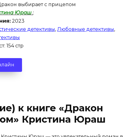
ракон выбирает с прицепом
стина Юраш
;
ния:
2023
тические детективы
,
Любовные детективы
,
тективы
т: 154 стр
нлайн
ие) к книге «Дракон
пом» Кристина Юраш
 Кристины Юраш — это увлекательный роман в