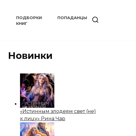
ПОДБОРКИ
ПОПАДАНЦЫ
КНИГ
Новинки
«Истинным злодеям свет (не)
к лицу» Рина Чар