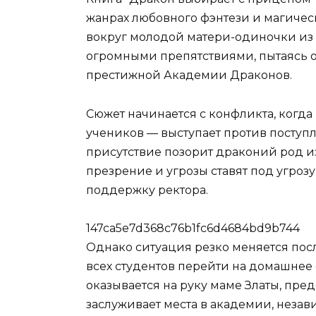
жанрах любовного фэнтези и магичес
вокруг молодой матери-одиночки из н
огромными препятствиями, пытаясь о
престижной Академии Драконов.
Сюжет начинается с конфликта, когда
учеников — выступает против поступле
присутствие позорит драконий род и
презрение и угрозы ставят под угроз
поддержку ректора.
147ca5e7d368c76b1fc6d4684bd9b744
Однако ситуация резко меняется пос
всех студентов перейти на домашнее 
оказывается на руку маме Златы, пред
заслуживает места в академии, неза