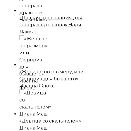
«Полная провокация для
генерала-дракона» Надя
Лахман
«Жена не по размеру, или
Сюрприз для бывшего»
Иванна Флокс
«Девица со скальпелем»
Диана Маш