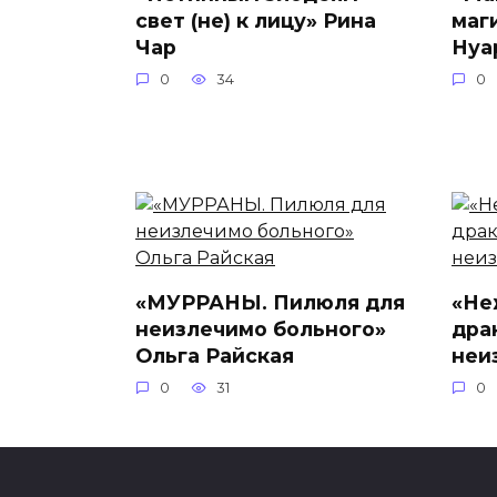
свет (не) к лицу» Рина
маг
Чар
Нуа
0
34
0
«МУРРАНЫ. Пилюля для
«Не
неизлечимо больного»
дра
Ольга Райская
неи
0
31
0