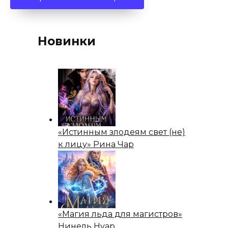
Новинки
«Истинным злодеям свет (не)
к лицу» Рина Чар
«Магия льда для магистров»
Нинель Нуар