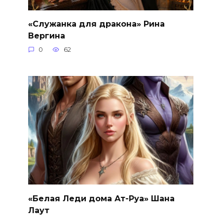
«Служанка для дракона» Рина
Вергина
0
62
«Белая Леди дома Ат-Руа» Шана
Лаут