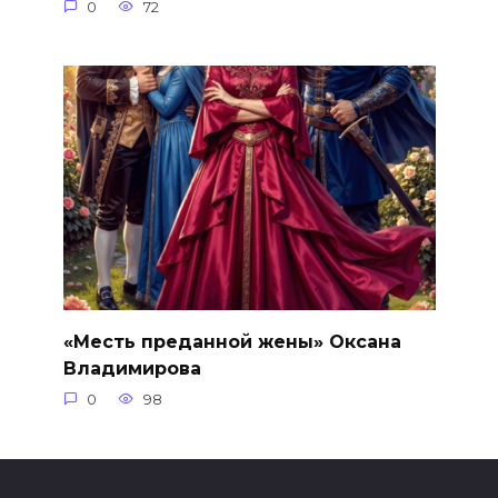
0
72
«Месть преданной жены» Оксана
Владимирова
0
98