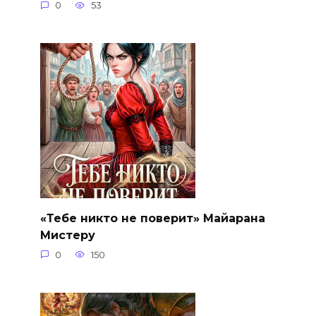
0
53
«Тебе никто не поверит» Майарана
Мистеру
0
150