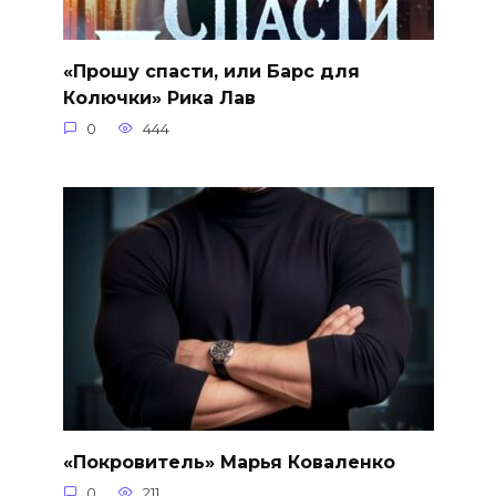
«Прошу спасти, или Барс для
Колючки» Рика Лав
0
444
«Покровитель» Марья Коваленко
0
211