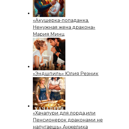
«Акушерка-попаданка.
Ненужная жена дракона»
Мария Минц
«Эндшпиль» Юлия Резник
«Хачапури для лорда,или
Пенсионерок драконами не
напугаешь» Анжелика