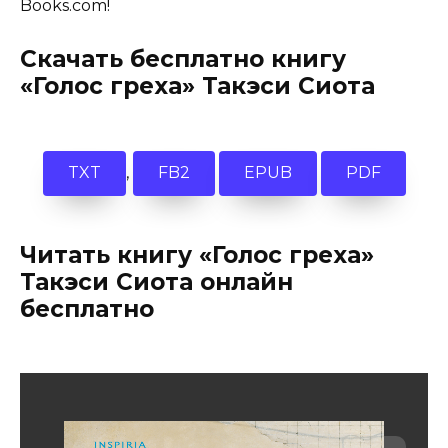
Books.com!
Скачать бесплатно книгу
«Голос греха» Такэси Сиота
,
TXT
FB2
EPUB
PDF
Читать книгу «Голос греха»
Такэси Сиота онлайн
бесплатно