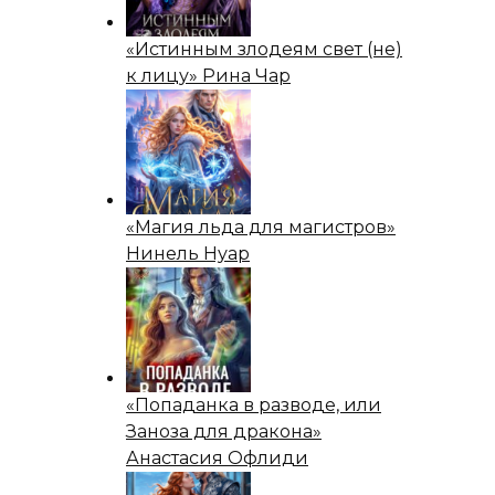
«Истинным злодеям свет (не)
к лицу» Рина Чар
«Магия льда для магистров»
Нинель Нуар
«Попаданка в разводе, или
Заноза для дракона»
Анастасия Офлиди