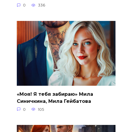
0
336
«Моя! Я тебя забираю» Мила
Синичкина, Мила Гейбатова
0
105