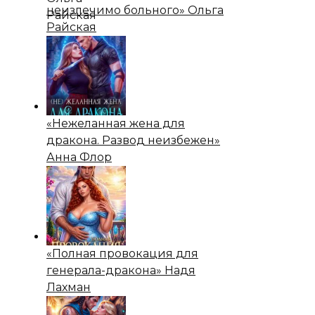
неизлечимо больного» Ольга
Райская
«Нежеланная жена для
дракона. Развод неизбежен»
Анна Флор
«Полная провокация для
генерала-дракона» Надя
Лахман