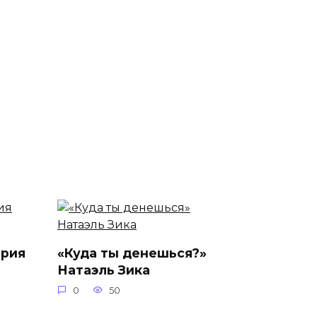
ария
«Куда ты денешься?»
Натаэль Зика
0
50