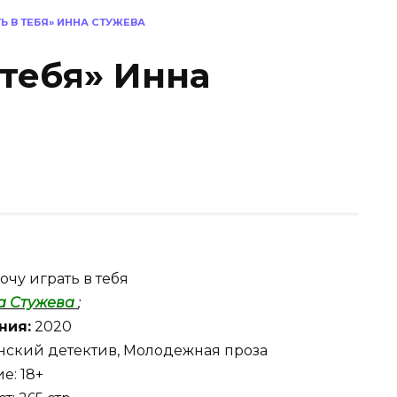
Ь В ТЕБЯ» ИННА СТУЖЕВА
 тебя» Инна
очу играть в тебя
а Стужева
;
ния:
2020
ский детектив, Молодежная проза
е: 18+