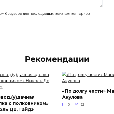
 этом браузере для последующих моих комментариев.
Рекомендации
«По долгу чести» М
звод.(у)дачная
Акулова
лка с полковником»
0
22
оль До, Гайдэ