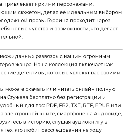
ига привлекает яркими персонажами,
ающим сюжетом, делая её идеальным выбором
лодежной прозы. Героиня проходит через
ебя новые чувства и возможности, что делает
тельной.
и неожиданных развязок с нашим огромным
теров жанра. Наша коллекция включает как
еские детективы, которые увлекут вас своими
Вы можете скачать или читать онлайн полную
нна Стужева бесплатно без регистрации и
 удобный для вас: PDF, FB2, TXT, RTF, EPUB или
на электронной книге, смартфоне на Андроиде,
грузитесь в историю, слушая аудиокнигу в
 тех, кто любит расследования на ходу.