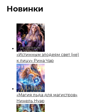
Новинки
«Истинным злодеям свет (не)
к лицу» Рина Чар
«Магия льда для магистров»
Нинель Нуар