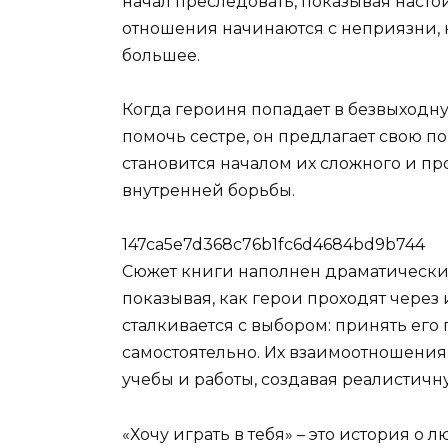
начал преследовать, показывая насто
отношения начинаются с неприязни, к
большее.
Когда героиня попадает в безвыходн
помочь сестре, он предлагает свою по
становится началом их сложного и пр
внутренней борьбы.
147ca5e7d368c76b1fc6d4684bd9b744
Сюжет книги наполнен драматическ
показывая, как герои проходят через 
сталкивается с выбором: принять его
самостоятельно. Их взаимоотношения
учебы и работы, создавая реалистич
«Хочу играть в тебя» – это история о 