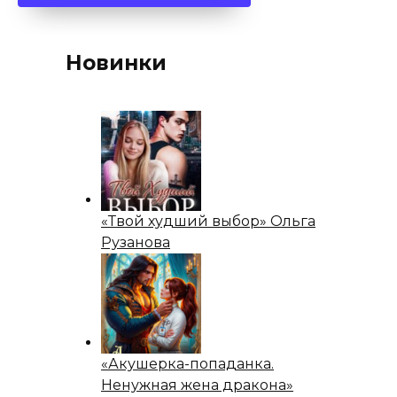
Новинки
«Твой худший выбор» Ольга
Рузанова
«Акушерка-попаданка.
Ненужная жена дракона»