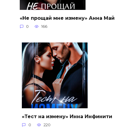
«Не прощай мне измену» Анна Май
0
166
«Тест на измену» Инна Инфинити
0
220