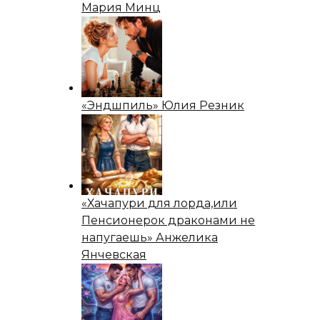
Мария Минц
«Эндшпиль» Юлия Резник
«Хачапури для лорда,или
Пенсионерок драконами не
напугаешь» Анжелика
Янчевская