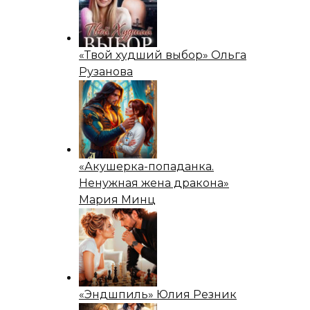
«Твой худший выбор» Ольга
Рузанова
«Акушерка-попаданка.
Ненужная жена дракона»
Мария Минц
«Эндшпиль» Юлия Резник