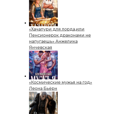
«Хачапури для лорда,или
Пенсионерок драконами не
напугаешь» Анжелика
Янчевская
«Космические мужья на год»
Леона Бьёрн