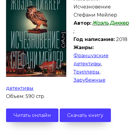
Исчезновение
Стефани Мейлер
Автор:
Жоэль Диккер
;
Год написания:
2018
Жанры:
Французские
детективы
,
Триллеры
,
Зарубежные
детективы
Объем: 590 стр.
Читать онлайн
Скачать книгу