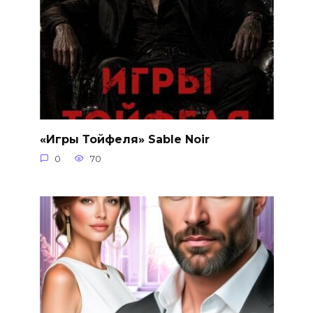
«Игры Тойфеля» Sable Noir
0
70