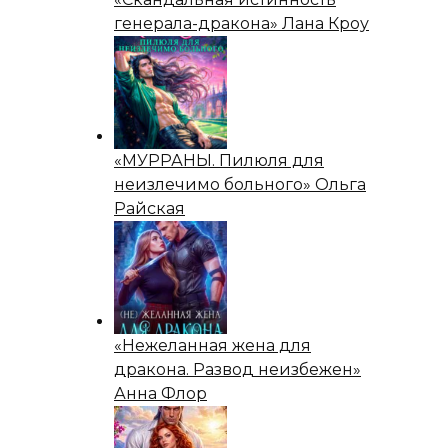
генерала-дракона» Лана Кроу
«МУРРАНЫ. Пилюля для
неизлечимо больного» Ольга
Райская
«Нежеланная жена для
дракона. Развод неизбежен»
Анна Флор