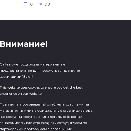
0
98
Внимание!
Сайт может содержать материалы, не
предназначенные для просмотра лицами, не
достигшими 18 лет!
This website uses cookies to ensure you get the best
experience on our website.
Фрагменты произведений cнабжены ссылками на
магазин книг или на официальную страницу автора,
где доступна покупка книги легально (в конце
ознакомительного отрывка). Мы сотрудничаем по
партнерским программам с легальными