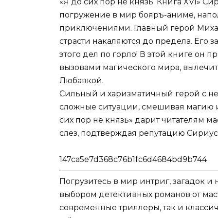
«Я до сих пор не князь. Книга XVI» С
погружение в мир бояръ-аниме, на
приключениями. Главный герой Михаи
страсти накаляются до предела. Его зад
этого дел по горло! В этой книге он 
вызовами магического мира, вылечит
Любавкой.
Сильный и харизматичный герой с н
сложные ситуации, смешивая магию и
сих пор не князь» дарит читателям ма
слез, подтверждая репутацию Сириус
147ca5e7d368c76b1fc6d4684bd9b744
Погрузитесь в мир интриг, загадок 
выбором детективных романов от мас
современные триллеры, так и классич