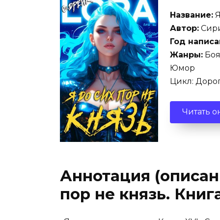
Название:
Я
Автор:
Сири
Год написа
Жанры:
Боя
Юмор
Цикл: Дорог
Читать о
Аннотация (описани
пор не князь. Книг