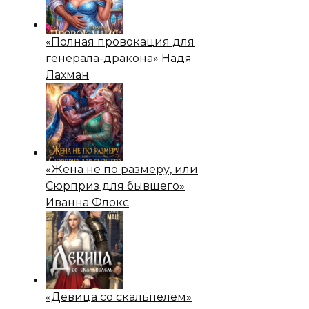
«Полная провокация для
генерала-дракона» Надя
Лахман
«Жена не по размеру, или
Сюрприз для бывшего»
Иванна Флокс
«Девица со скальпелем»