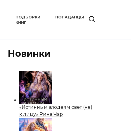
ПОДБОРКИ
ПОПАДАНЦЫ
КНИГ
Новинки
«Истинным злодеям свет (не)
к лицу» Рина Чар