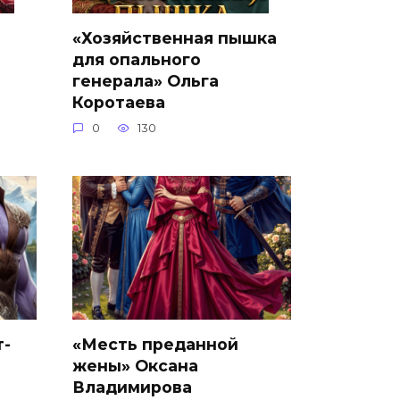
«Хозяйственная пышка
для опального
генерала» Ольга
Коротаева
0
130
т-
«Месть преданной
жены» Оксана
Владимирова