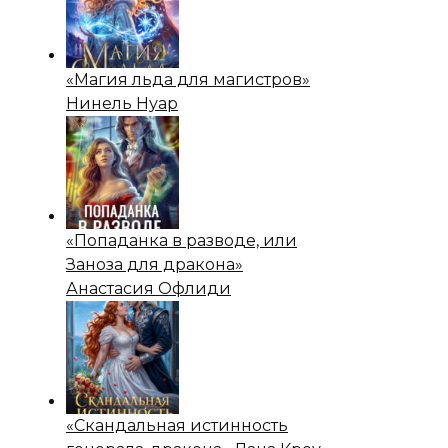
«Магия льда для магистров»
Нинель Нуар
«Попаданка в разводе, или
Заноза для дракона»
Анастасия Офлиди
«Скандальная истинность