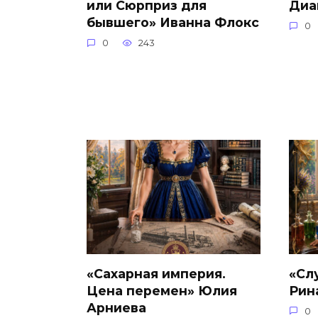
или Сюрприз для
Диа
бывшего» Иванна Флокс
0
0
243
«Сахарная империя.
«Сл
Цена перемен» Юлия
Рин
Арниева
0