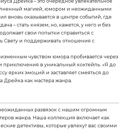
ириуса Дрейка – это очередное увлекательное
полненный магией, юмором и неожиданными
л вновь оказывается в центре событий, где
ача – стать князем, но, кажется, у него и без
продолжает свои попытки справиться с
ь Свету и поддерживать отношения с
еизменным чувством юмора пробивается через
 приключения в уникальный коктейль. «Я до
ссу ярких эмоций и заставляет смеяться до
а Дрейка как мастера жанра.
и неожиданных развязок с нашим огромным
теров жанра. Наша коллекция включает как
еские детективы, которые увлекут вас своими