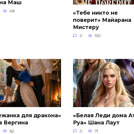
на Маш
48
«Тебе никто не
поверит» Майарана
Мистеру
0
150
ужанка для дракона»
«Белая Леди дома А
а Вергина
Руа» Шана Лаут
62
0
71