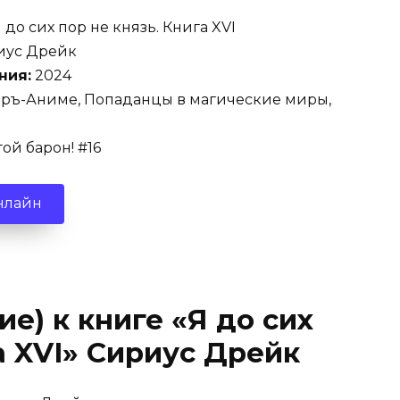
 до сих пор не князь. Книга XVI
ус Дрейк
ния:
2024
ръ-Аниме, Попаданцы в магические миры,
ой барон! #16
нлайн
е) к книге «Я до сих
а XVI» Сириус Дрейк