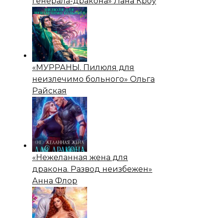
генерала-дракона» Лана Кроу
«МУРРАНЫ. Пилюля для
неизлечимо больного» Ольга
Райская
«Нежеланная жена для
дракона. Развод неизбежен»
Анна Флор