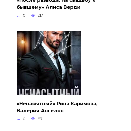
«После развода. На свадьбу к
бывшему» Алиса Верди
0
217
«Ненасытный» Рина Каримова,
Валерия Ангелос
0
87