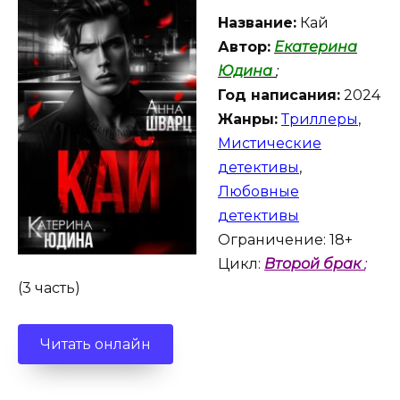
Название:
Кай
Автор:
Екатерина
Юдина
;
Год написания:
2024
Жанры:
Триллеры
,
Мистические
детективы
,
Любовные
детективы
Ограничение: 18+
Цикл:
Второй брак
;
(3 часть)
Читать онлайн