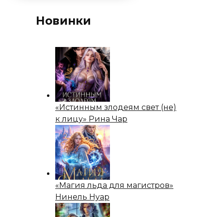
Новинки
«Истинным злодеям свет (не)
к лицу» Рина Чар
«Магия льда для магистров»
Нинель Нуар