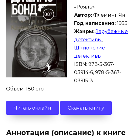
«Рояль»
Автор:
Флеминг Ян
Год написания:
1953
Жанры:
Зарубежные
детективы
,
Шпионские
детективы
ISBN: 978-5-367-
03914-6, 978-5-367-
03915-3
Объем: 180 стр.
Читать онлайн
Скачать книгу
Аннотация (описание) к книге