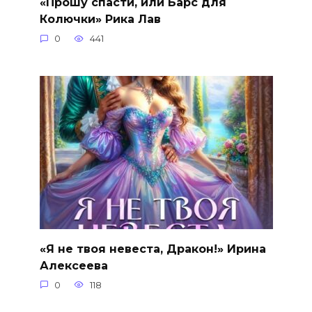
«Прошу спасти, или Барс для
Колючки» Рика Лав
0
441
«Я не твоя невеста, Дракон!» Ирина
Алексеева
0
118