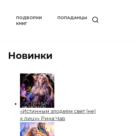
ПОДБОРКИ
ПОПАДАНЦЫ
КНИГ
Новинки
«Истинным злодеям свет (не)
к лицу» Рина Чар