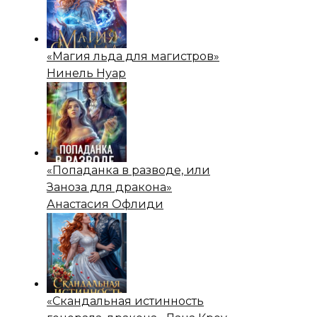
«Магия льда для магистров»
Нинель Нуар
«Попаданка в разводе, или
Заноза для дракона»
Анастасия Офлиди
«Скандальная истинность