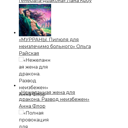
генерала-дракона» Лана Кроу
«МУРРАНЫ. Пилюля для
неизлечимо больного» Ольга
Райская
«Нежеланная жена для
дракона. Развод неизбежен»
Анна Флор