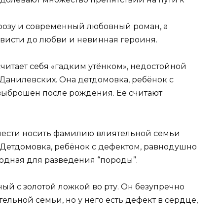
озу и современный любовный роман, а
висти до любви и невинная героиня.
считает себя «гадким утёнком», недостойной
анилевских. Она детдомовка, ребёнок с
выброшен после рождения. Её считают
:
а чести носить фамилию влиятельной семьи
 Детдомовка, ребёнок с дефектом, равнодушно
одная для разведения “породы”.
й с золотой ложкой во рту. Он безупречно
ельной семьи, но у него есть дефект в сердце,