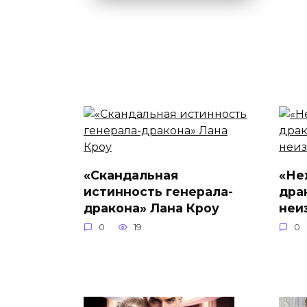
«Скандальная
«Не
истинность генерала-
дра
дракона» Лана Кроу
неи
0
19
0