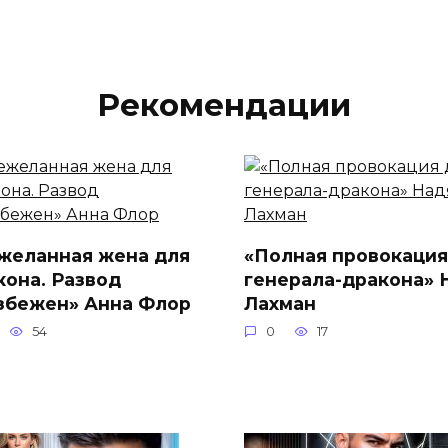
Рекомендации
желанная жена для
«Полная провокация
кона. Развод
генерала-дракона» 
збежен» Анна Флор
Лахман
54
0
17