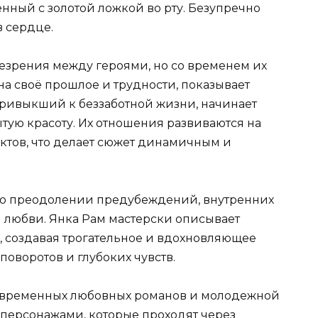
ный с золотой ложкой во рту. Безупречно
в сердце.
резрения между героями, но со временем их
на своё прошлое и трудности, показывает
привыкший к беззаботной жизни, начинает
тую красоту. Их отношения развиваются на
тов, что делает сюжет динамичным и
я о преодолении предубеждений, внутренних
 любви. Янка Рам мастерски описывает
 создавая трогательное и вдохновляющее
оворотов и глубоких чувств.
овременных любовных романов и молодежной
персонажами, которые проходят через