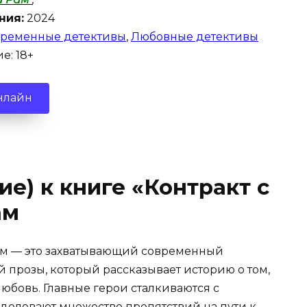
ния:
2024
ременные детективы
,
Любовные детективы
е: 18+
нлайн
е) к книге «Контракт с
ам
ам — это захватывающий современный
прозы, который рассказывает историю о том,
любовь. Главные герои сталкиваются с
долевают множество препятствий на пути к