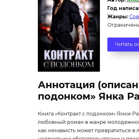
Год написа
Жанры:
Сов
Ограничени
Читать о
Аннотация (описани
подонком» Янка Р
Книга «Контракт с подонком» Янки Р
любовный роман в жанре молодежной 
как ненависть может превратиться в 
непростыми обстоятельствами и прео