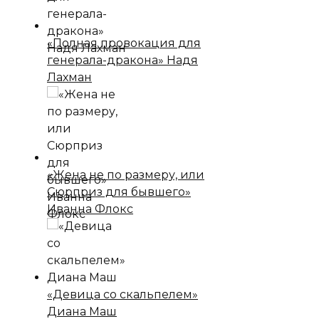
«Полная провокация для
генерала-дракона» Надя
Лахман
«Жена не по размеру, или
Сюрприз для бывшего»
Иванна Флокс
«Девица со скальпелем»
Диана Маш