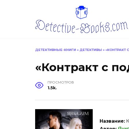
Перейти
к
содержанию
ДЕТЕКТИВНЫЕ-КНИГИ
»
ДЕТЕКТИВЫ
»
«КОНТРАКТ 
«Контракт с п
ПРОСМОТРОВ
1.5k.
Название:
К
Автор:
Янк