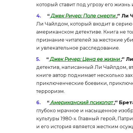
который ставит под угрозу его жизнь 
“
Джек Ричер: Поле смерти
;
” Ли 
Ли Чайлдом, который входит в серию
американском детективе. Книга не то
признание читателей за жестокие у
и увлекательное расследование.
“
Джек Ричер: Цена ее жизни
;
” Л
детектив, написанный Ли Чайлдом, вт
книге автор поднимает несколько за
приключенческие боевики, приключе
терроризм.
“
Американский психопат
;
” Брет
глубоко мрачное и насыщенное изоб
культуры 1980-х. Главный герой, Патр
и его история является жестким осу