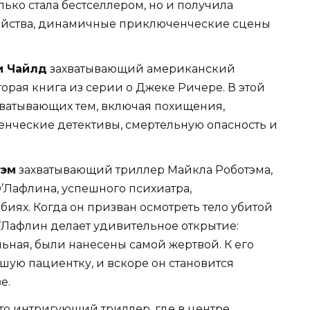
лько стала бестселлером, но и получила
бийства, динамичные приключенческие сцены
и Чайлд
захватывающий американский
орая книга из серии о Джеке Ричере. В этой
хватывающих тем, включая похищения,
нческие детективы, смертельную опасность и
тэм
захватывающий триллер Майкла Роботэма,
Лафлина, успешного психиатра,
иях. Когда он призван осмотреть тело убитой
Лафлин делает удивительное открытие:
льная, были нанесены самой жертвой. К его
вшую пациентку, и вскоре он становится
е.
то интригующий триллер, где в центре