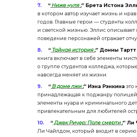
“
Ниже нуля
;
” Брета Истона Элл
в котором автор изучает жизнь и нра
годов. Главные герои — студенты ко
и светской жизнью. Эллис описывает 
поведение персонажей отражает отч
“
Тайная история
;
” Донны Тартт
книга включает в себя элементы мист
о группе студентов колледжа, которые
навсегда меняет их жизни.
“
В доме лжи
;
” Иэна Рэнкина
это 
принадлежащая к поджанру полицейск
элементы нуара и криминального дете
привлекательным для любителей ост
“
Джек Ричер: Поле смерти
;
” Ли
Ли Чайлдом, который входит в серию