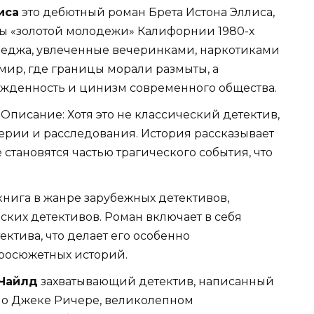
иса
это дебютный роман Брета Истона Эллиса,
вы «золотой молодежи» Калифорнии 1980-х
лледжа, увлеченные вечеринками, наркотиками
мир, где границы морали размыты, а
ужденность и цинизм современного общества.
Описание: Хотя это не классический детектив,
ерии и расследования. История рассказывает
 становятся частью трагического события, что
книга в жанре зарубежных детективов,
их детективов. Роман включает в себя
ктива, что делает его особенно
росюжетных историй.
 Чайлд
захватывающий детектив, написанный
 о Джеке Ричере, великолепном