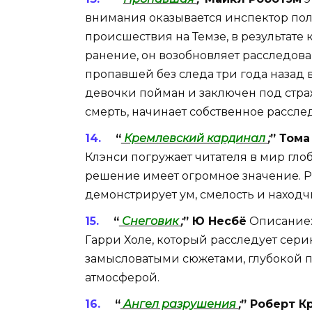
внимания оказывается инспектор пол
происшествия на Темзе, в результате 
ранение, он возобновляет расследов
пропавшей без следа три года назад
девочки пойман и заключен под страж
смерть, начинает собственное рассле
“
Кремлевский кардинал
;
” Тома
Клэнси погружает читателя в мир гл
решение имеет огромное значение. Р
демонстрирует ум, смелость и наход
“
Снеговик
;
” Ю Несбё
Описание:
Гарри Холе, который расследует сери
замысловатыми сюжетами, глубокой 
атмосферой.
“
Ангел разрушения
;
” Роберт К