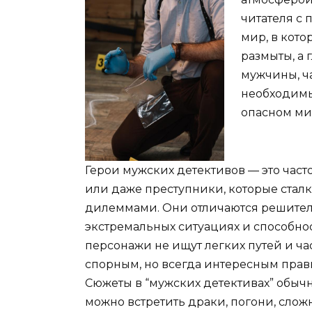
читателя с 
мир, в кот
размыты, а 
мужчины, ч
необходимы
опасном ми
Герои мужских детективов — это час
или даже преступники, которые ста
дилеммами. Они отличаются решител
экстремальных ситуациях и способно
персонажи не ищут легких путей и ча
спорным, но всегда интересным прав
Сюжеты в “мужских детективах” обы
можно встретить драки, погони, слож