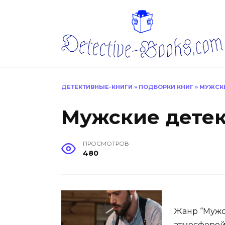
Перейти
к
содержанию
ДЕТЕКТИВНЫЕ-КНИГИ
»
ПОДБОРКИ КНИГ
»
МУЖСК
Мужские дете
ПРОСМОТРОВ
480
Жанр “Мужс
атмосферой