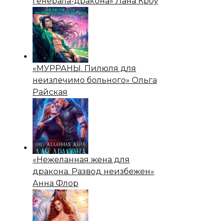
генерала-дракона» Лана Кроу
«МУРРАНЫ. Пилюля для
неизлечимо больного» Ольга
Райская
«Нежеланная жена для
дракона. Развод неизбежен»
Анна Флор