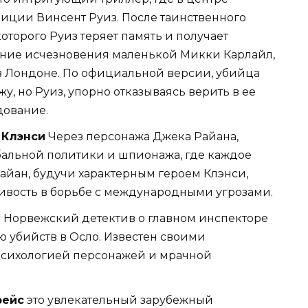
иции Винсент Руиз. После таинственного
которого Руиз теряет память и получает
ание исчезновения маленькой Микки Карлайл,
 в Лондоне. По официальной версии, убийца
у, но Руиз, упорно отказываясь верить в ее
дование.
 Клэнси
Через персонажа Джека Райана,
обальной политики и шпионажа, где каждое
айан, будучи характерным героем Клэнси,
чивость в борьбе с международными угрозами.
 Норвежский детектив о главном инспекторе
ю убийств в Осло. Известен своими
психологией персонажей и мрачной
рейс
это увлекательный зарубежный