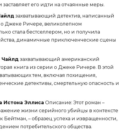
и заставляет его идти на отчаянные меры.
Чайлд
захватывающий детектив, написанный
 о Джеке Ричере, великолепном
лько стала бестселлером, но и получила
бийства, динамичные приключенческие сцены
и Чайлд
захватывающий американский
орая книга из серии о Джеке Ричере. В этой
хватывающих тем, включая похищения,
нческие детективы, смертельную опасность и
а Истона Эллиса
Описание: Этот роман –
ражение жизни серийного убийцы в контексте
ик Бейтман, – образец успеха и извращенности,
ждением потребительского общества.