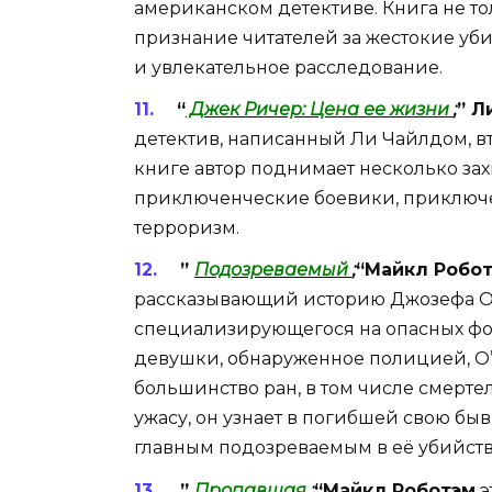
американском детективе. Книга не то
признание читателей за жестокие у
и увлекательное расследование.
“
Джек Ричер: Цена ее жизни
;
” Л
детектив, написанный Ли Чайлдом, вт
книге автор поднимает несколько за
приключенческие боевики, приключе
терроризм.
”
Подозреваемый
;
“Майкл Робо
рассказывающий историю Джозефа О’
специализирующегося на опасных фоб
девушки, обнаруженное полицией, О’
большинство ран, в том числе смерте
ужасу, он узнает в погибшей свою бы
главным подозреваемым в её убийств
”
Пропавшая
;
“Майкл Роботэм
э