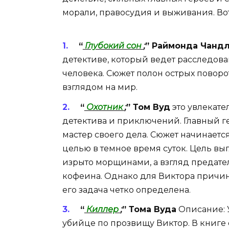
морали, правосудия и выживания. Вот
“
Глубокий сон
;
” Раймонда Чанд
детективе, который ведет расследов
человека. Сюжет полон острых повор
взглядом на мир.
“
Охотник
;
” Том Вуд
это увлекат
детектива и приключений. Главный г
мастер своего дела. Сюжет начинается
целью в темное время суток. Цель выг
изрыто морщинами, а взгляд предате
кофеина. Однако для Виктора причин
его задача четко определена.
“
Киллер
;
” Тома Вуда
Описание: 
убийце по прозвищу Виктор. В книге