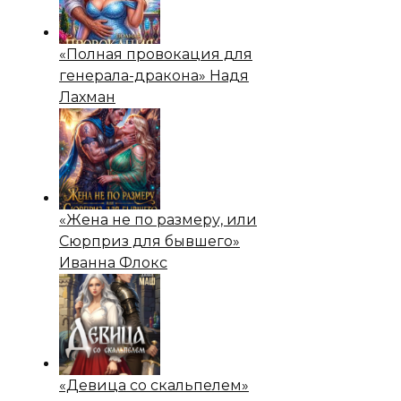
«Полная провокация для
генерала-дракона» Надя
Лахман
«Жена не по размеру, или
Сюрприз для бывшего»
Иванна Флокс
«Девица со скальпелем»