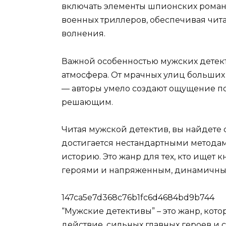
включать элементы шпионских роман
военных триллеров, обеспечивая чи
волнения.
Важной особенностью мужских детект
атмосфера. От мрачных улиц больши
— авторы умело создают ощущение по
решающим.
Читая мужской детектив, вы найдете 
достигается нестандартными методам
историю. Это жанр для тех, кто ище
героями и напряженным, динамичны
147ca5e7d368c76b1fc6d4684bd9b744
“Мужские детективы” – это жанр, кот
действие, сильных главных героев и 