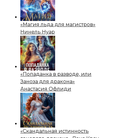
«Магия льда для магистров»
Нинель Нуар
«Попаданка в разводе, или
Заноза для дракона»
Анастасия Офлиди
«Скандальная истинность