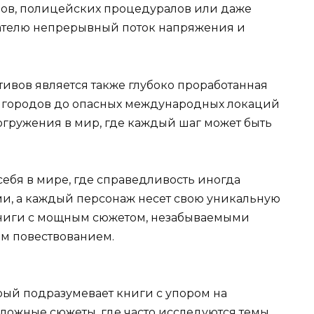
ов, полицейских процедуралов или даже
тателю непрерывный поток напряжения и
ивов является также глубоко проработанная
х городов до опасных международных локаций
гружения в мир, где каждый шаг может быть
себя в мире, где справедливость иногда
и, а каждый персонаж несет свою уникальную
т книги с мощным сюжетом, незабываемыми
м повествованием.
орый подразумевает книги с упором на
сложные сюжеты, где часто исследуются темы