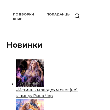
ПОДБОРКИ
ПОПАДАНЦЫ
КНИГ
Новинки
«Истинным злодеям свет (не)
к лицу» Рина Чар