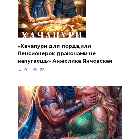
«Хачапури для лорда,или
Пенсионерок драконами не
напугаешь» Анжелика Янчевская
0
25