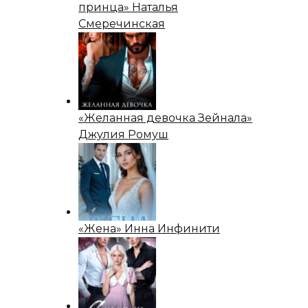
принца» Наталья
Смеречинская
«Желанная девочка Зейнала»
Джулия Ромуш
«Жена» Инна Инфинити