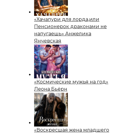
«Хачапури для лорда,или
Пенсионерок драконами не
напугаешь» Анжелика
Янчевская
«Космические мужья на год»
Леона Бьёрн
«Воскресшая жена младшего