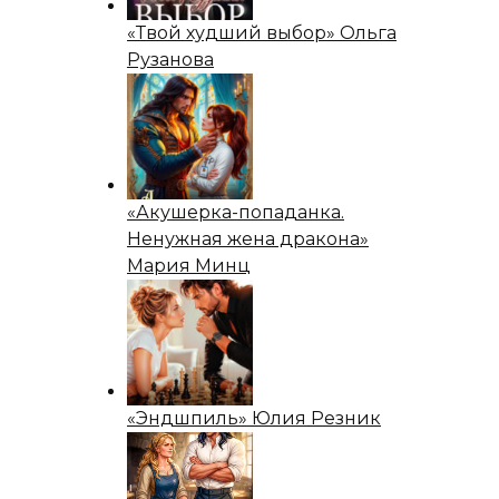
«Твой худший выбор» Ольга
Рузанова
«Акушерка-попаданка.
Ненужная жена дракона»
Мария Минц
«Эндшпиль» Юлия Резник