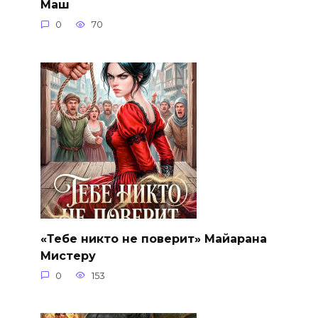
Маш
0
70
«Тебе никто не поверит» Майарана
Мистеру
0
153