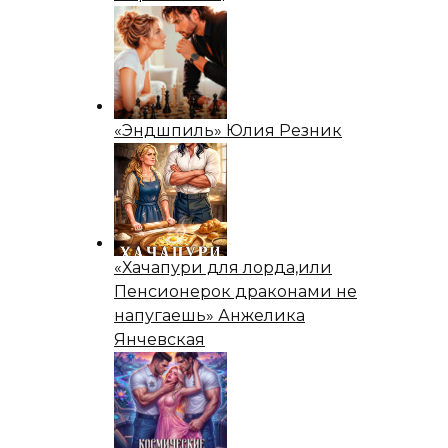
«Эндшпиль» Юлия Резник
«Хачапури для лорда,или
Пенсионерок драконами не
напугаешь» Анжелика
Янчевская