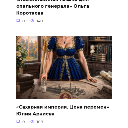
опального генерала» Ольга
Коротаева
0
140
«Сахарная империя. Цена перемен»
Юлия Арниева
0
108