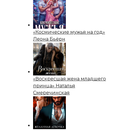
«Космические мужья на год»
Леона Бьёрн
«Воскресшая жена младшего
принца» Наталья
Смеречинская