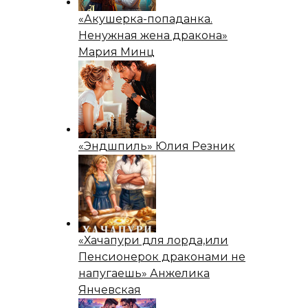
«Акушерка-попаданка.
Ненужная жена дракона»
Мария Минц
«Эндшпиль» Юлия Резник
«Хачапури для лорда,или
Пенсионерок драконами не
напугаешь» Анжелика
Янчевская