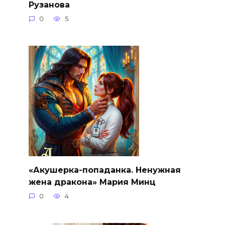
Рузанова
0
5
«Акушерка-попаданка. Ненужная
жена дракона» Мария Минц
0
4