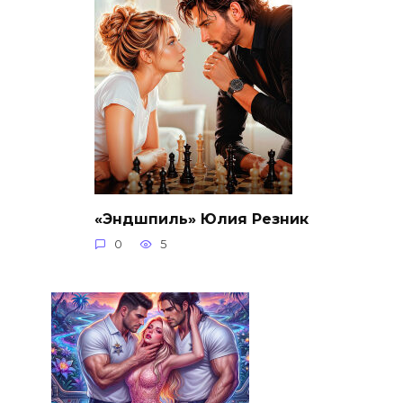
«Эндшпиль» Юлия Резник
0
5