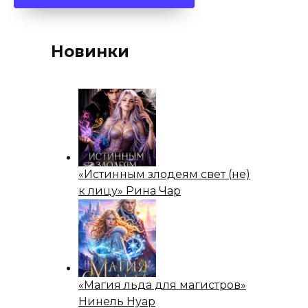
Новинки
«Истинным злодеям свет (не)
к лицу» Рина Чар
«Магия льда для магистров»
Нинель Нуар