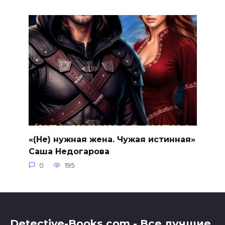
«(Не) нужная жена. Чужая истинная»
Саша Недогарова
0
195
Detective-Books.com - Все лучшие