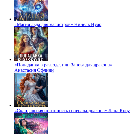
«Магия льда для магистров» Нинель Нуар
«Попаданка в разводе, или Заноза для дракона»
Анастасия Офлиди
«Скандальная истинность генерала-дракона» Лана Кроу