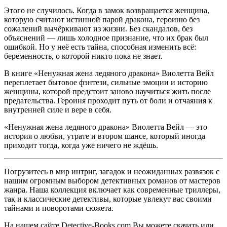
Этого не случилось. Когда в замок возвращается женщина,
которую считают истинной парой дракона, героиню без
сожалений вычёркивают из жизни. Без скандалов, без
объяснений — лишь холодное признание, что их брак был
ошибкой. Но у неё есть тайна, способная изменить всё:
беременность, о которой никто пока не знает.
В книге «Ненужная жена ледяного дракона» Виолетта Вейл
переплетает бытовое фэнтези, сильные эмоции и историю
женщины, которой предстоит заново научиться жить после
предательства. Героиня проходит путь от боли и отчаяния к
внутренней силе и вере в себя.
«Ненужная жена ледяного дракона» Виолетта Вейл — это
история о любви, утрате и втором шансе, который иногда
приходит тогда, когда уже ничего не ждёшь.
Погрузитесь в мир интриг, загадок и неожиданных развязок с
нашим огромным выбором детективных романов от мастеров
жанра. Наша коллекция включает как современные триллеры,
так и классические детективы, которые увлекут вас своими
тайнами и поворотами сюжета.
На нашем сайте Detective-Books.com Вы можете скачать или