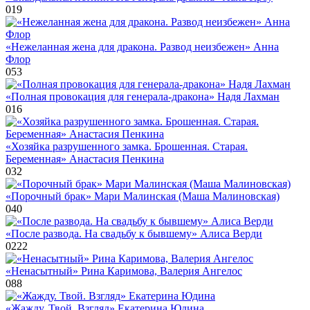
0
19
«Нежеланная жена для дракона. Развод неизбежен» Анна
Флор
0
53
«Полная провокация для генерала-дракона» Надя Лахман
0
16
«Хозяйка разрушенного замка. Брошенная. Старая.
Беременная» Анастасия Пенкина
0
32
«Порочный брак» Мари Малинская (Маша Малиновская)
0
40
«После развода. На свадьбу к бывшему» Алиса Верди
0
222
«Ненасытный» Рина Каримова, Валерия Ангелос
0
88
«Жажду. Твой. Взгляд» Екатерина Юдина