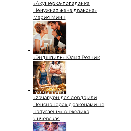
«Акушерка-попаданка.
Ненужная жена дракона»
Мария Минц
«Эндшпиль» Юлия Резник
«Хачапури для лорда,или
Пенсионерок драконами не
напугаешь» Анжелика
Янчевская