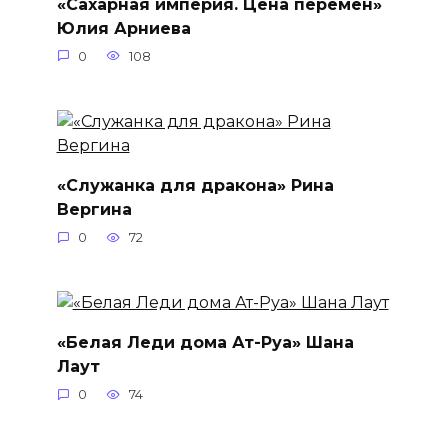
«Сахарная империя. Цена перемен»
Юлия Арниева
0
108
«Служанка для дракона» Рина
Вергина
0
72
«Белая Леди дома Ат-Руа» Шана
Лаут
0
74