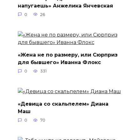
напугаешь» Анжелика Янчевская
0
26
«Жена не по размеру, или Сюрприз
для бывшего» Иванна Флокс
0
331
«Девица со скальпелем» Диана
Маш
0
70