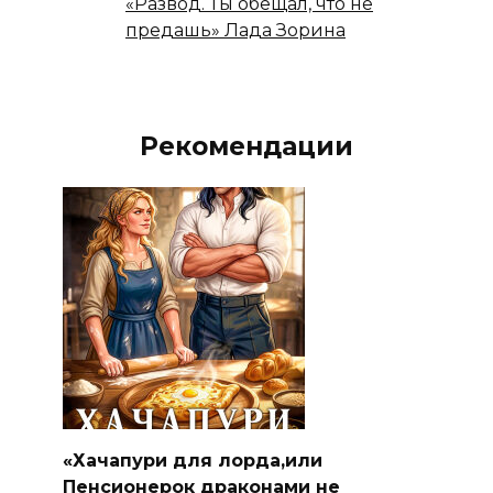
«Развод. Ты обещал, что не
предашь» Лада Зорина
Рекомендации
«Хачапури для лорда,или
Пенсионерок драконами не