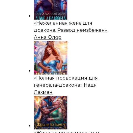
«Нежеланная жена для
дракона. Развод неизбежен»
Анна Флор
«Полная провокация для
генерала-дракона» Надя
Лахман
«Жена не по размеру, или