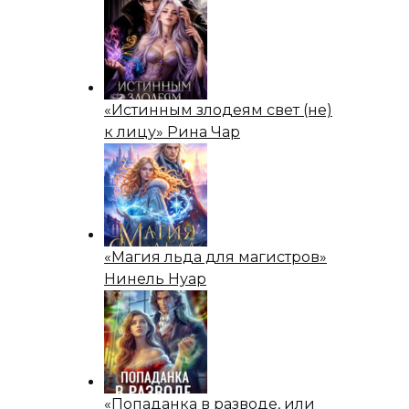
«Истинным злодеям свет (не)
к лицу» Рина Чар
«Магия льда для магистров»
Нинель Нуар
«Попаданка в разводе, или