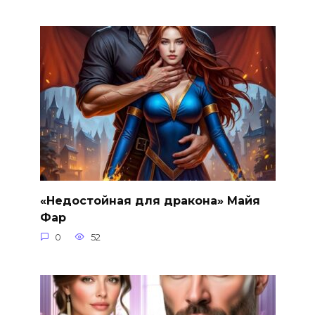
«Недостойная для дракона» Майя
Фар
0
52