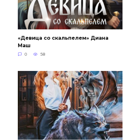
«Девица со скальпелем» Диана
Маш
0
58