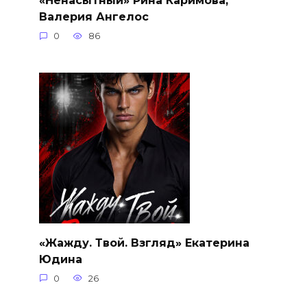
«Ненасытный» Рина Каримова,
Валерия Ангелос
0
86
«Жажду. Твой. Взгляд» Екатерина
Юдина
0
26