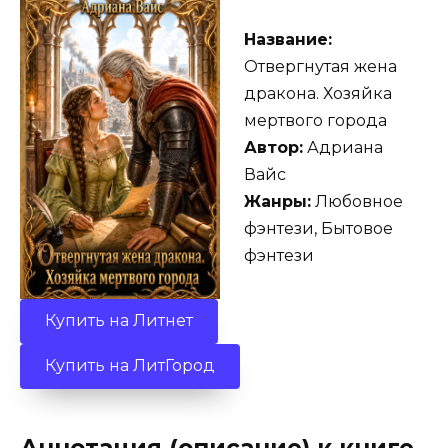
Название:
Отвергнутая жена
дракона. Хозяйка
мертвого города
Автор:
Адриана
Вайс
Жанры:
Любовное
фэнтези, Бытовое
фэнтези
Купить на Литнет
Купить на ЛитГород
Аннотация (описание) к книге