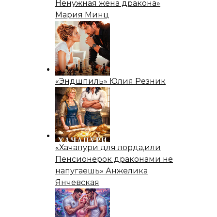
Ненужная жена дракона»
Мария Минц
«Эндшпиль» Юлия Резник
«Хачапури для лорда,или
Пенсионерок драконами не
напугаешь» Анжелика
Янчевская