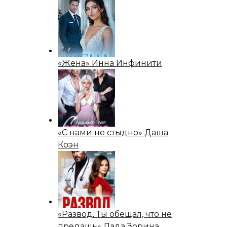
«Жена» Инна Инфинити
«С нами не стыдно» Даша
Коэн
«Развод. Ты обещал, что не
предашь» Лада Зорина