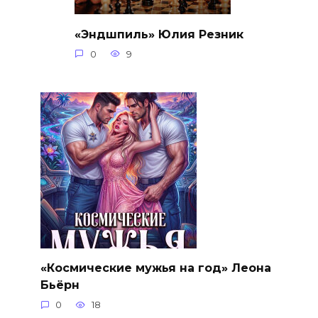
«Эндшпиль» Юлия Резник
0
9
«Космические мужья на год» Леона
Бьёрн
0
18