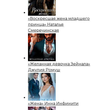
«Воскресшая жена младшего
принца» Наталья
Смеречинская
«Желанная девочка Зейнала»
Джулия Ромуш
«Жена» Инна Инфинити