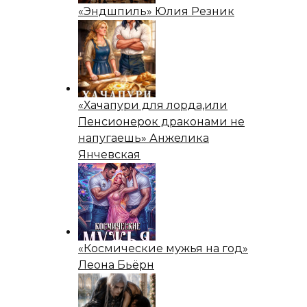
«Эндшпиль» Юлия Резник
«Хачапури для лорда,или
Пенсионерок драконами не
напугаешь» Анжелика
Янчевская
«Космические мужья на год»
Леона Бьёрн