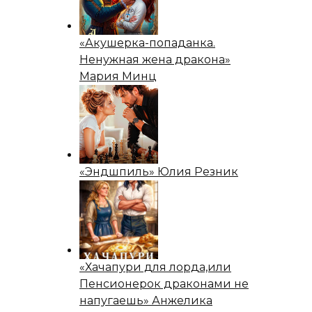
«Акушерка-попаданка.
Ненужная жена дракона»
Мария Минц
«Эндшпиль» Юлия Резник
«Хачапури для лорда,или
Пенсионерок драконами не
напугаешь» Анжелика