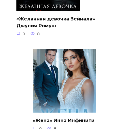
«Желанная девочка Зейнала»
Джулия Ромуш
0
8
«Жена» Инна Инфинити
0
8