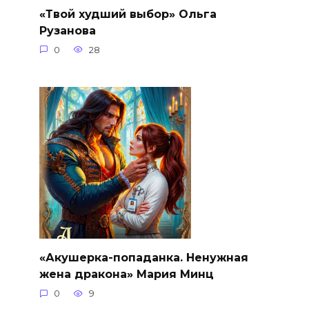
«Твой худший выбор» Ольга
Рузанова
0
28
«Акушерка-попаданка. Ненужная
жена дракона» Мария Минц
0
9