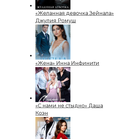
«Желанная девочка Зейнала»
Джулия Ромуш
«Жена» Инна Инфинити
«С нами не стыдно» Даша
Коэн