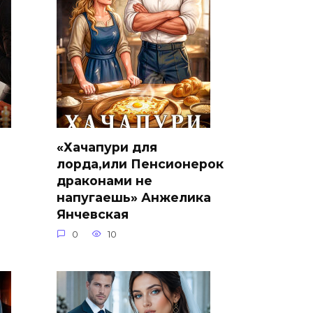
«Хачапури для
лорда,или Пенсионерок
драконами не
напугаешь» Анжелика
Янчевская
0
10