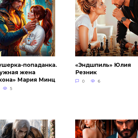
ушерка-попаданка.
«Эндшпиль» Юлия
ужная жена
Резник
кона» Мария Минц
0
6
5