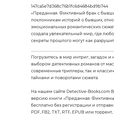
147ca5e7d368c76b1fc6d4684bd9b744
«Преданная. Фиктивный брак с бывш
поклонникам историй о бывших, отно
эмоциональных романтических сюжето
создала увлекательный мир, где люб
секреты прошлого могут как разрушит
Погрузитесь в мир интриг, загадок 
выбором детективных романов от мас
современные триллеры, так и классич
тайнами и поворотами сюжета.
На нашем сайте Detective-Books.com 
версию книги «Преданная. Фиктивны
бесплатно без регистрации и отправки
PDF, FB2, TXT, RTF, EPUB или торрент