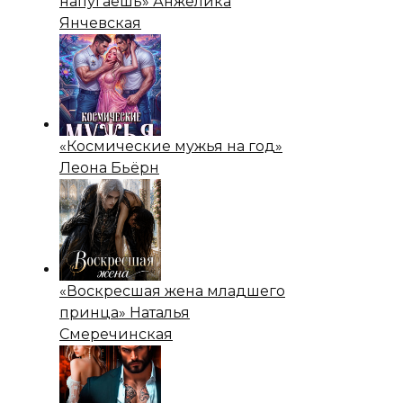
напугаешь» Анжелика
Янчевская
«Космические мужья на год»
Леона Бьёрн
«Воскресшая жена младшего
принца» Наталья
Смеречинская