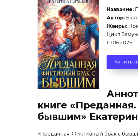
Название:
П
Автор:
Екат
Жанры:
При
Цикл Замуж 
10.06.2026
Купить н
Аннот
книге «Преданная.
бывшим» Екатерин
«Преданная. Фиктивный брак с бывш