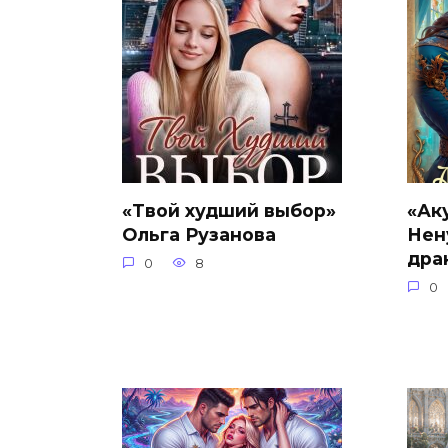
«Твой худший выбор»
«Ак
Ольга Рузанова
Нен
дра
0
8
0