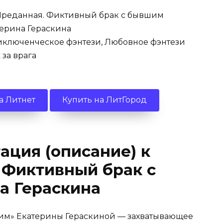
реданная. Фиктивный брак с бывшим
ерина Гераскина
ключенческое фэнтези, Любовное фэнтези
за врага
а Литнет
Купить на ЛитГород
ация (описание) к
 Фиктивный брак с
а Гераскина
им» Екатерины Гераскиной — захватывающее