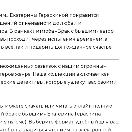
им» Екатерины Гераскиной понравится
шений от ненависти до любви и
в. В рамках литмоба «Брак с бывшим» автор
овь проходит через испытания временем, а
ь всё, так и подарить долгожданное счастье.
и неожиданных развязок с нашим огромным
теров жанра. Наша коллекция включает как
еские детективы, которые увлекут вас своими
Вы можете скачать или читать онлайн полную
й брак с бывшим» Екатерина Гераскина
 sms (смс). Выберите формат, удобный для вас:
, чтобы насладиться чтением на электронной