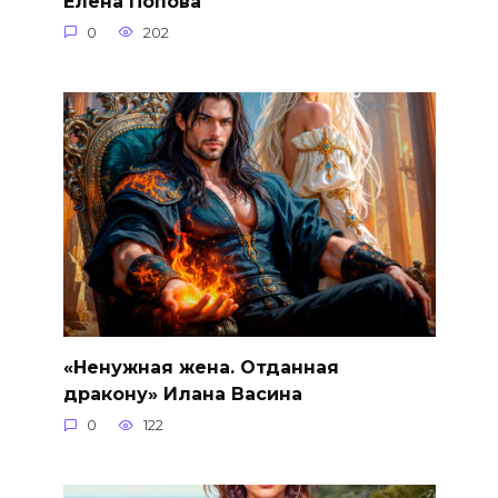
Елена Попова
0
202
«Ненужная жена. Отданная
дракону» Илана Васина
0
122