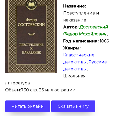
Название:
Преступление и
наказание
Автор:
Достоевский
Федор Михайлович
;
Год написания:
1866
Жанры:
Классические
детективы
,
Русские
детективы
,
Школьная
литература
Объем:730 стр. 33 иллюстрации
Читать онлайн
Скачать книгу