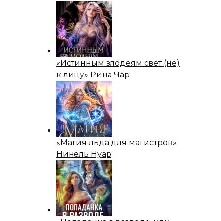
«Истинным злодеям свет (не)
к лицу» Рина Чар
«Магия льда для магистров»
Нинель Нуар