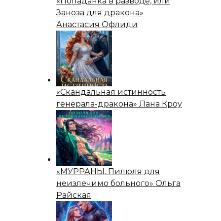
«Попаданка в разводе, или
Заноза для дракона»
Анастасия Офлиди
«Скандальная истинность
генерала-дракона» Лана Кроу
«МУРРАНЫ. Пилюля для
неизлечимо больного» Ольга
Райская