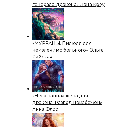
генерала-дракона» Лана Кроу
«МУРРАНЫ. Пилюля для
неизлечимо больного» Ольга
Райская
«Нежеланная жена для
дракона. Развод неизбежен»
Анна Флор