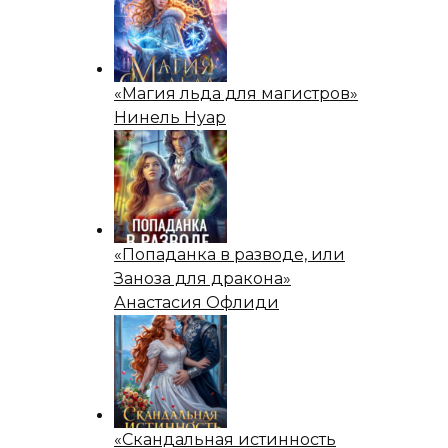
«Магия льда для магистров»
Нинель Нуар
«Попаданка в разводе, или
Заноза для дракона»
Анастасия Офлиди
«Скандальная истинность