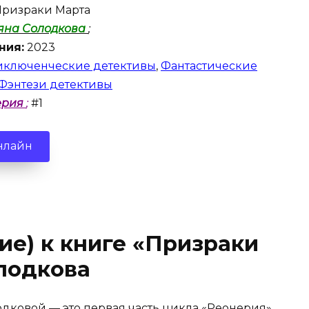
ризраки Марта
ьяна Солодкова
;
ния:
2023
ключенческие детективы
,
Фантастические
Фэнтези детективы
ерия
;
#1
нлайн
ие) к книге «Призраки
лодкова
дковой — это первая часть цикла «Реонерия»,