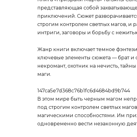
представляющая собой захватывающее
приключений. Сюжет разворачивается
строгим контролем светлых магов, и р
интриги, заговоры и борьбу с нежить
Жанр книги включает темное фэнтези
ключевые элементы сюжета — брат и с
некромант, охотник на нечисть, тайны
маги.
147ca5e7d368c76b1fc6d4684bd9b744
В этом мире быть черным магом непро
под строгим контролем светлых магов
магическими способностями. Им прих
одновременно вести незаконную деят