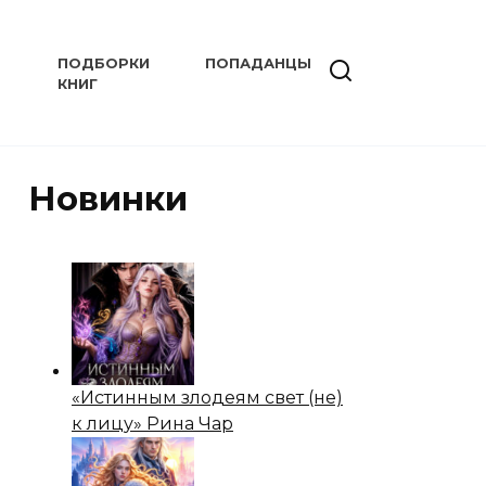
ПОДБОРКИ
ПОПАДАНЦЫ
КНИГ
Новинки
«Истинным злодеям свет (не)
к лицу» Рина Чар