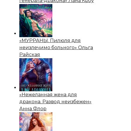
генерала-дракона» Лана Кроу
«МУРРАНЫ. Пилюля для
неизлечимо больного» Ольга
Райская
«Нежеланная жена для
дракона. Развод неизбежен»
Анна Флор