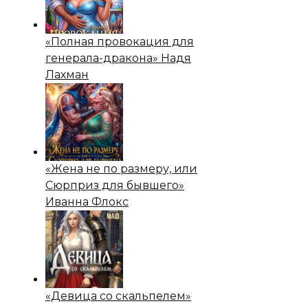
«Полная провокация для
генерала-дракона» Надя
Лахман
«Жена не по размеру, или
Сюрприз для бывшего»
Иванна Флокс
«Девица со скальпелем»