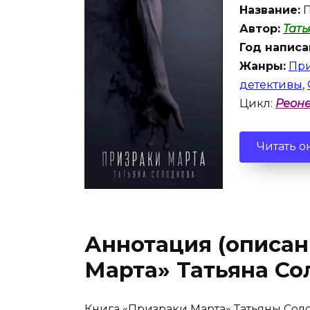
Название:
П
Автор:
Тат
Год написа
Жанры:
При
детективы
,
Цикл:
Реон
Читать о
Аннотация (описан
Марта» Татьяна Со
Книга «Призраки Марта» Татьяны Соло