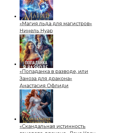
«Магия льда для магистров»
Нинель Нуар
«Попаданка в разводе, или
Заноза для дракона»
Анастасия Офлиди
«Скандальная истинность