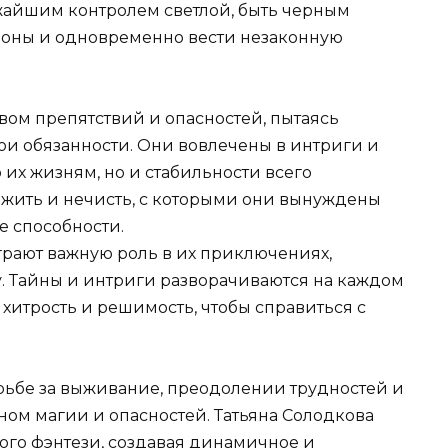
ожайшим контролем светлой, быть черным
ороны и одновременно вести незаконную
твом препятствий и опасностей, пытаясь
ои обязанности. Они вовлечены в интриги и
 их жизням, но и стабильности всего
нежить и нечисть, с которыми они вынуждены
е способности.
грают важную роль в их приключениях,
у. Тайны и интриги разворачиваются на каждом
 хитрость и решимость, чтобы справиться с
орьбе за выживание, преодолении трудностей и
ном магии и опасностей. Татьяна Солодкова
ого фэнтези, создавая динамичное и