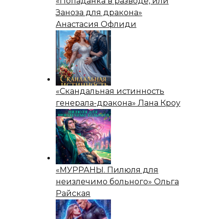
«Попаданка в разводе, или
Заноза для дракона»
Анастасия Офлиди
«Скандальная истинность
генерала-дракона» Лана Кроу
«МУРРАНЫ. Пилюля для
неизлечимо больного» Ольга
Райская