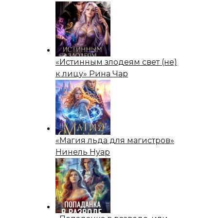
«Истинным злодеям свет (не)
к лицу» Рина Чар
«Магия льда для магистров»
Нинель Нуар