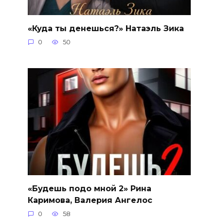
«Куда ты денешься?» Натаэль Зика
0
50
«Будешь подо мной 2» Рина
Каримова, Валерия Ангелос
0
58