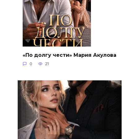
«По долгу чести» Мария Акулова
0
21