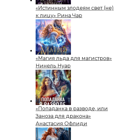
«Истинным злодеям свет (не)
к лицу» Рина Чар
«Магия льда для магистров»
Нинель Нуар
«Попаданка в разводе, или
Заноза для дракона»
Анастасия Офлиди