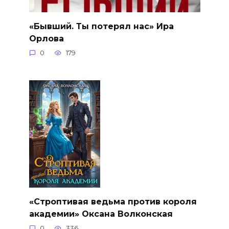
«Бывший. Ты потерял нас» Ира
Орлова
0
179
«Строптивая ведьма против короля
академии» Оксана Волконская
0
336