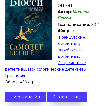
без нее
Автор:
Мишель
Бюсси
;
Год написания:
2014
Жанры:
Французские
детективы
,
Зарубежные
детективы
,
Современные
детективы
,
Психологические детективы
,
Триллеры
Объем: 450 стр.
Читать онлайн
Скачать книгу