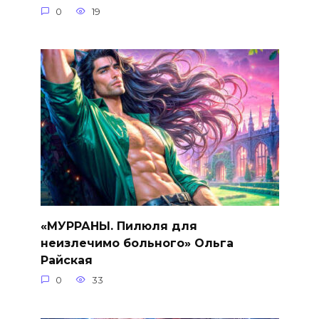
0
19
«МУРРАНЫ. Пилюля для
неизлечимо больного» Ольга
Райская
0
33