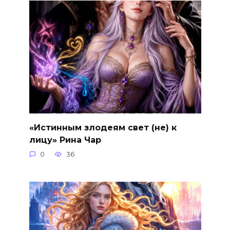
«Истинным злодеям свет (не) к
лицу» Рина Чар
0
36