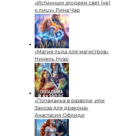
«Истинным злодеям свет (не)
к лицу» Рина Чар
«Магия льда для магистров»
Нинель Нуар
«Попаданка в разводе, или
Заноза для дракона»
Анастасия Офлиди