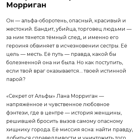
Морриган
Он — альфа-оборотень, опасный, красивый и
жестокий. Бандит, убийца, торговец людьми —
за ним тянется тёмный след, и именно его
героиня обвиняет в исчезновении сестры. Её
цель — месть. Её путь — правда, какой бы
болезненной она ни была. Но как поступить,
если твой враг оказывается… твоей истинной
парой?
«Секрет от Альфы» Лана Морриган —
напряжённое и чувственное любовное
фэнтези, где в центре — история женщины,
решившей бросить вызов самому опасному
хищнику города. Её миссия ясна: найти правду,
добиться справедливости и уничтожить того,