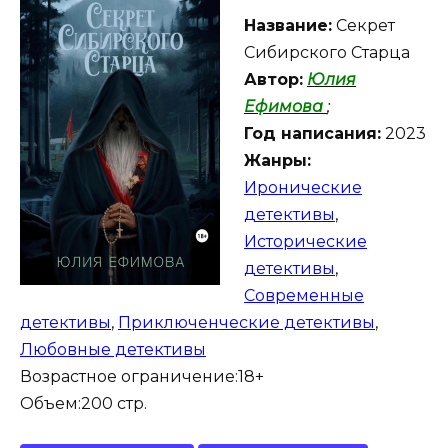
Название:
Секрет
Сибирского Старца
Автор:
Юлия
Ефимова
;
Год написания:
2023
Жанры:
Иронические
детективы
,
Исторические
детективы
,
Современные
детективы
,
Приключенческие детективы
,
Любовные детективы
Возрастное ограничение:18+
Объем:200 стр.