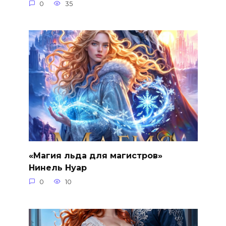
0
35
«Магия льда для магистров»
Нинель Нуар
0
10