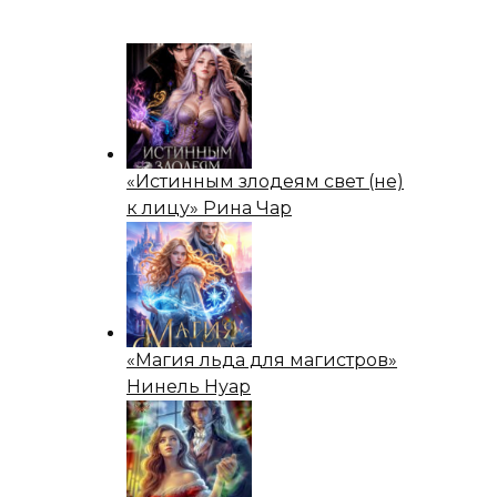
«Истинным злодеям свет (не)
к лицу» Рина Чар
«Магия льда для магистров»
Нинель Нуар