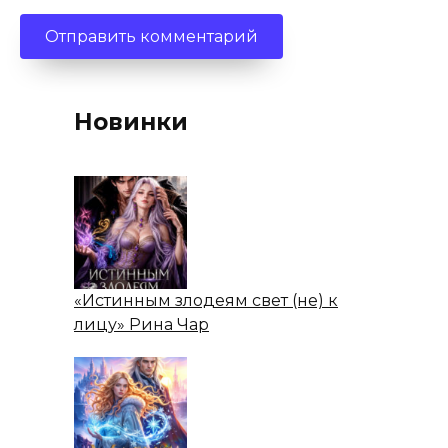
Новинки
«Истинным злодеям свет (не) к
лицу» Рина Чар