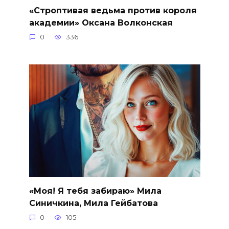
«Строптивая ведьма против короля
академии» Оксана Волконская
0
336
«Моя! Я тебя забираю» Мила
Синичкина, Мила Гейбатова
0
105