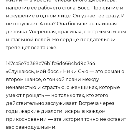
напротив её рабочего стола. Босс. Проклятие и
искушение в одном лице. Он узнаёт её сразу. И
не отпускает. А она? Она больше не наивная
девочка. Уверенная, красивая, с острым языком
и стальной волей. Но сердце предательски
трепещет всё так же.
147ca5e7d368c76b1fc6d4684bd9b744
«Слушаюсь, мой босс!» Ники Сью — это роман о
втором шансе, о тонкой грани между
ненавистью и страстью, о женщинах, которые
умеют прощать — но только тех, кто этого
действительно заслуживает. Встреча через
годы, жаркие диалоги, искры в каждом
прикосновении — эта история точно не оставит
вас равнодушными.