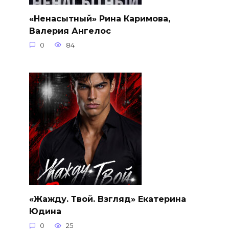
«Ненасытный» Рина Каримова,
Валерия Ангелос
0
84
«Жажду. Твой. Взгляд» Екатерина
Юдина
0
25